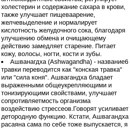
холестерин и содержание сахара в крови,
также улучшает пищеваарение,
желчевыделение и нормалирует
кислотность желудочного сока, благодаря
улучшению обмена и очищающему
действию замедляет старение. Питает
кожу, волосы, ногти, кости и зубы.
Ашванагдха (Ashwagandha) - название6
травки переводится как "конская травка"
или "сила коня". Ашвагандха бладает
выраженными общеукрепляющими и
тонизирующими свойствами, улучшает
сопротивляетмость организма
воздействию стрессеов.Говорят усиливает
детородную функцию. Кстати, Ашвагандха
расаяна сама по себе тоже выпускается, я