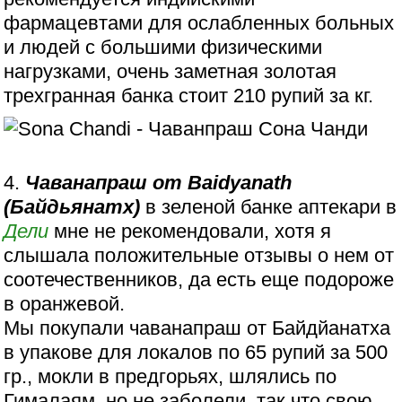
фармацевтами для ослабленных больных
и людей с большими физическими
нагрузками, очень заметная золотая
трехгранная банка стоит 210 рупий за кг.
4.
Чаванапраш от Baidyanath
(Байдьянатх)
в зеленой банке аптекари в
Дели
мне не рекомендовали, хотя я
слышала положительные отзывы о нем от
соотечественников, да есть еще подороже
в оранжевой.
Мы покупали чаванапраш от Байдйанатха
в упакове для локалов по 65 рупий за 500
гр., мокли в предгорьях, шлялись по
Гималаям, но не заболели, так что свою