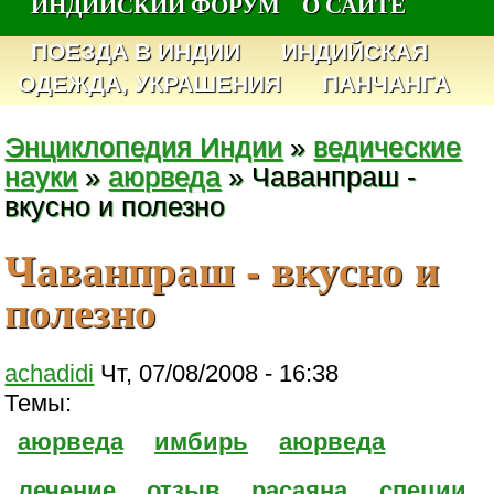
ИНДИЙСКИЙ ФОРУМ
О САЙТЕ
ПОЕЗДА В ИНДИИ
ИНДИЙСКАЯ
ОДЕЖДА, УКРАШЕНИЯ
ПАНЧАНГА
Энциклопедия Индии
»
ведические
науки
»
аюрведа
» Чаванпраш -
вкусно и полезно
Чаванпраш - вкусно и
полезно
achadidi
Чт, 07/08/2008 - 16:38
Темы:
аюрведа
имбирь
аюрведа
лечение
отзыв
расаяна
специи