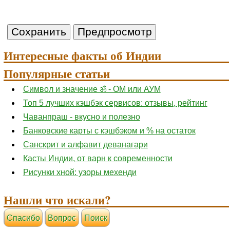
Интересные факты об Индии
Популярные статьи
Символ и значение ॐ - ОМ или АУМ
Топ 5 лучших кэшбэк сервисов: отзывы, рейтинг
Чаванпраш - вкусно и полезно
Банковские карты с кэшбэком и % на остаток
Санскрит и алфавит деванагари
Касты Индии, от варн к современности
Рисунки хной: узоры мехенди
Нашли что искали?
Cпасибо
Вопрос
Поиск