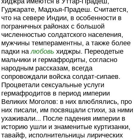
хиджра имеются в Уттар-Прадеш,
Гуджарате, Мадхья-Прадеш. Считается,
что на севере Индии, в особенности в
пограничных районах с большой
численностью солдатского населения,
мужчины темпераментны, а также более
падки на
любовь
хиджры. Переодетые
мальчики и гермафродиты, согласно
народным рассказам, всегда
сопровождали войска солдат-сипаев.
Процветали сексуальные услуги
гермафродитов в период империи
Великих Моголов: в них влюблялись, про
них писали, им посвящали стихи, за ними
ухаживали... После падения империи в
историю ушли и знаменитые куртизанки,
тавайф, исполнительницы лирических