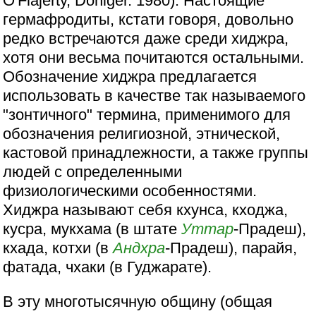
O'Flajerty, Doniger. 1980). Настоящие
гермафродиты, кстати говоря, довольно
редко встречаются даже среди хиджра,
хотя они весьма почитаются остальными.
Обозначение хиджра предлагается
использовать в качестве так называемого
"зонтичного" термина, применимого для
обозначения религиозной, этнической,
кастовой принадлежности, а также группы
людей с определенными
физиологическими особенностями.
Хиджра называют себя кхунса, кходжа,
кусра, мукхама (в штате
Уттар
-Прадеш),
кхада, котхи (в
Андхра
-Прадеш), парайя,
фатада, чхаки (в Гуджарате).
В эту многотысячную общину (общая