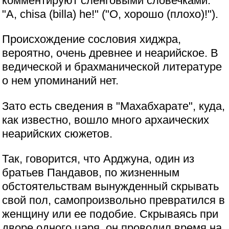
комментируют сленговыми словечками:
"A, chisa (billa) he!" ("О, хорошо (плохо)!").
Происхождение сословия хиджра,
вероятно, очень древнее и неарийское. В
ведической и брахманической литературе
о нем упоминаний нет.
Зато есть сведения в "Махабхарате", куда,
как известно, вошло много архаических
неарийских сюжетов.
Так, говорится, что Арджуна, один из
братьев Пандавов, по жизненным
обстоятельствам вынужденный скрывать
свой пол, самопроизвольно превратился в
женщину или ее подобие. Скрываясь при
дворе одного царя, он проводил время на