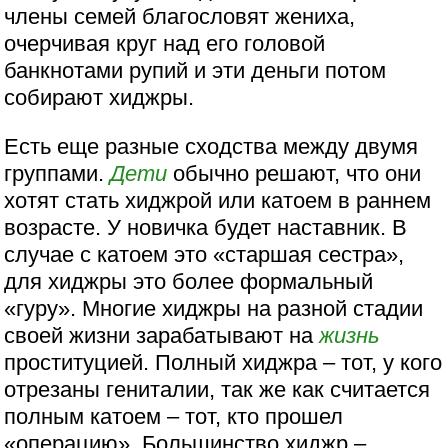
члены семей благословят жениха,
очерчивая круг над его головой
банкнотами рупий и эти деньги потом
собирают хиджры.
Есть еще разные сходства между двумя
группами.
Дети
обычно решают, что они
хотят стать хиджрой или катоем в раннем
возрасте. У новичка будет наставник. В
случае с катоем это «старшая сестра»,
для хиджры это более формальный
«гуру». Многие хиджры на разной стадии
своей жизни зарабатывают на
жизнь
проституцией. Полный хиджра – тот, у кого
отрезаны гениталии, так же как считается
полным катоем – тот, кто прошел
«операцию». Большинство хиджр –