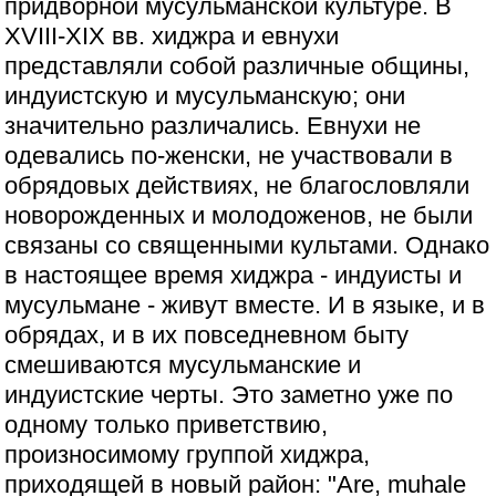
придворной мусульманской культуре. В
XVIII-XIX вв. хиджра и евнухи
представляли собой различные общины,
индуистскую и мусульманскую; они
значительно различались. Евнухи не
одевались по-женски, не участвовали в
обрядовых действиях, не благословляли
новорожденных и молодоженов, не были
связаны со священными культами. Однако
в настоящее время хиджра - индуисты и
мусульмане - живут вместе. И в языке, и в
обрядах, и в их повседневном быту
смешиваются мусульманские и
индуистские черты. Это заметно уже по
одному только приветствию,
произносимому группой хиджра,
приходящей в новый район: "Are, muhale