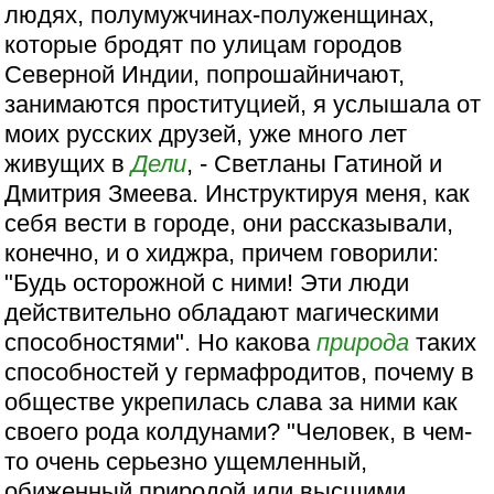
людях, полумужчинах-полуженщинах,
которые бродят по улицам городов
Северной Индии, попрошайничают,
занимаются проституцией, я услышала от
моих русских друзей, уже много лет
живущих в
Дели
, - Светланы Гатиной и
Дмитрия Змеева. Инструктируя меня, как
себя вести в городе, они рассказывали,
конечно, и о хиджра, причем говорили:
"Будь осторожной с ними! Эти люди
действительно обладают магическими
способностями". Но какова
природа
таких
способностей у гермафродитов, почему в
обществе укрепилась слава за ними как
своего рода колдунами? "Человек, в чем-
то очень серьезно ущемленный,
обиженный природой или высшими