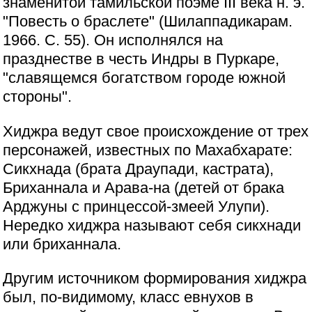
знаменитой тамильской поэме III века н. э.
"Повесть о браслете" (Шилаппадикарам.
1966. С. 55). Он исполнялся на
празднестве в честь Индры в Пуркаре,
"славящемся богатством городе южной
стороны".
Хиджра ведут свое происхождение от трех
персонажей, известных по Махабхарате:
Сикхнада (брата Драупади, кастрата),
Бриханнала и Арава-на (детей от брака
Арджуны с принцессой-змеей Улупи).
Нередко хиджра называют себя сикхнади
или бриханнала.
Другим источником формирования хиджра
был, по-видимому, класс евнухов в