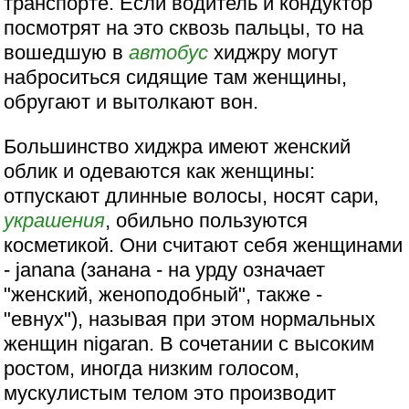
транспорте. Если водитель и кондуктор
посмотрят на это сквозь пальцы, то на
вошедшую в
автобус
хиджру могут
наброситься сидящие там женщины,
обругают и вытолкают вон.
Большинство хиджра имеют женский
облик и одеваются как женщины:
отпускают длинные волосы, носят сари,
украшения
, обильно пользуются
косметикой. Они считают себя женщинами
- janana (занана - на урду означает
"женский, женоподобный", также -
"евнух"), называя при этом нормальных
женщин nigaran. В сочетании с высоким
ростом, иногда низким голосом,
мускулистым телом это производит