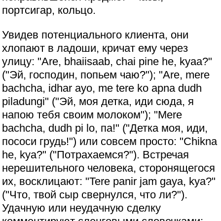
портсигар, кольцо.
Увидев потенциального клиента, они
хлопают в ладоши, кричат ему через
улицу: "Are, bhaiisaab, chai pine he, kyaa?"
("Эй, господин, попьем чаю?"); "Are, mere
bachcha, idhar ayo, me tere ko apna dudh
piladungi" ("Эй, моя детка, иди сюда, я
напою тебя своим молоком"); "Mere
bachcha, dudh pi lo, па!" ("Детка моя, иди,
пососи грудь!") или совсем просто: "Chikna
he, kya?" ("Потрахаемся?"). Встречая
нерешительного человека, сторонящегося
их, восклицают: "Tere panir jam gaya, kya?"
("Что, твой сыр свернулся, что ли?").
Удачную или неудачную сделку