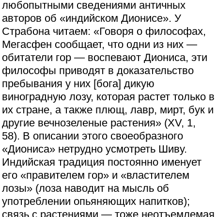
любопытными сведениями античных
авторов об «индийском Дионисе». У
Страбона читаем: «Говоря о философах,
Мегасфен сообщает, что одни из них —
обитатели гор — воспевают Диониса, эти
философы приводят в доказательство
пребывания у них [бога] дикую
виноградную лозу, которая растет только в
их стране, а также плющ, лавр, мирт, бук и
другие вечнозеленые растения» (XV, 1,
58). В описании этого своеобразного
«Диониса» нетрудно усмотреть Шиву.
Индийская традиция постоянно именует
его «правителем гор» и «властителем
лозы» (лоза наводит на мысль об
употреблении опьяняющих напитков);
связь с растениями — тоже неотъемлемая