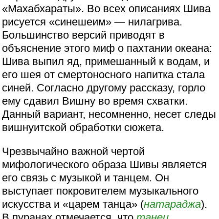
«Махабхараты». Во всех описаниях Шива
рисуется «синешеим» — нилагрива.
Большинство версий приводят в
объяснение этого миф о пахтании океана:
Шива выпил яд, примешанный к водам, и
его шея от смертоносного напитка стала
синей. Согласно другому рассказу, горло
ему сдавил Вишну во время схватки.
Данный вариант, несомненно, несет следы
вишнуитской обработки сюжета.
Чрезвычайно важной чертой
мифологического образа Шивы является
его связь с музыкой и танцем. Он
выступает покровителем музыкального
искусства и «царем танца» (
натараджа
).
В пуранах отмечается, что
танец