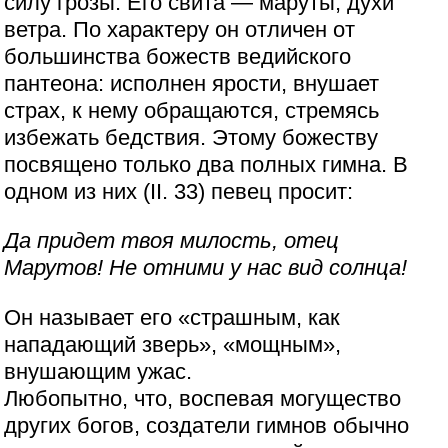
силу грозы. Его свита — маруты, духи
ветра. По характеру он отличен от
большинства божеств ведийского
пантеона: исполнен ярости, внушает
страх, к нему обращаются, стремясь
избежать бедствия. Этому божеству
посвящено только два полных гимна. В
одном из них (II. 33) певец просит:
Да придет твоя милость, отец
Марутов! Не отними у нас вид солнца!
Он называет его «страшным, как
нападающий зверь», «мощным»,
внушающим ужас.
Любопытно, что, воспевая могущество
других богов, создатели гимнов обычно