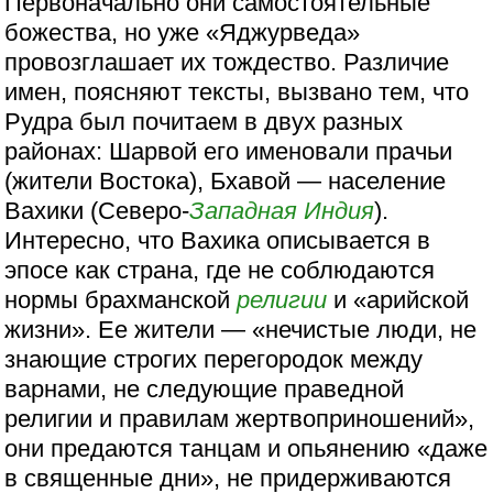
Первоначально они самостоятельные
божества, но уже «Яджурведа»
провозглашает их тождество. Различие
имен, поясняют тексты, вызвано тем, что
Рудра был почитаем в двух разных
районах: Шарвой его именовали прачьи
(жители Востока), Бхавой — население
Вахики (Северо-
Западная Индия
).
Интересно, что Вахика описывается в
эпосе как страна, где не соблюдаются
нормы брахманской
религии
и «арийской
жизни». Ее жители — «нечистые люди, не
знающие строгих перегородок между
варнами, не следующие праведной
религии и правилам жертвоприношений»,
они предаются танцам и опьянению «даже
в священные дни», не придерживаются