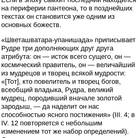
на периферии пантеона, то в позднейших
текстах он становится уже одним из
основных божеств.
«Шветашватара-упанишада» приписывает
Рудре три дополняющих друг друга
атрибута: он — исток всего сущего, он —
космический правитель, он — величайший
из мудрецов и творец всякой мудрости:
«[Тот], кто повелитель и творец богов,
всеобщий владыка, Рудра, великий
мудрец, породивший вначале золотой
зародыш, — да наделит он нас
способностью ясного постижения» (III. 4; в
IV. 12 повторяется с небольшим
изменением тот же набор определений).