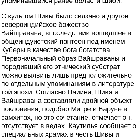
упоминавшейся ранее области Шиби.
С культом Шивы было связано и другое
североиндийское божество —
Вайшравана, впоследствии вошедшее в
общеиндуистский пантеон под именем
Куберы в качестве бога богатства.
Первоначальный образ Вайшраваны и
породивший его этнический субстрат
можно выявить лишь предположительно
по отдельным упоминаниям в литературе
той эпохи. Согласно Паиини, Шива и
Вайшравана составляли двойной объект
поклонения, подобно Митре и Варуне в
самхитах, но это сочетание, отмечает он,
отсутствует в ведах. Каутилья сообщает о
специальных храмах в честь Шивы и