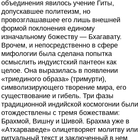
объединения явилось учение Гиты,
допускавшее политеизм, но
провозглашавшее его лишь внешней
формой поклонения единому
изначальному божеству — Бхагавату.
Врочем, и непосредственно в сфере
мифологии была сделана попытка
осмыслить индуистский пантеон как
целое. Она выразилась в появлении
«триединого образа» (тримурти),
символизирующего творение мира, его
существование и гибель. Три фазы
традиционной индийской космогонии были
отождествлены с тремя божествами:
Брахмой, Вишну и Шивой. Брахма уже в
«Атхарваведе» олицетворяет молитву или
ритуальный текст и заключенный в нем