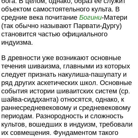
бога. В целом, однако, образ ее служит
объектом самостоятельного культа. В
средние века почитание
Богини
-Матери
(так обычно называют Парвати-Дургу)
становится частью официального
индуизма.
В древности уже возникают основные
течения шиваизма, главными из которых
следует признать накулиша-пашупату и
ряд других аскетических школ. Основные
события истории шиваитских систем (ср.
шайва-сиддханта) относятся, однако, к
раннесредневековому и средневековому
периодам. Разнородность и сложность
культов, вошедших в индуизм, требовали
их совмещения. Фундаментом такого