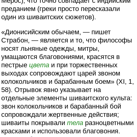
Мерос), что точно совпадает с индийским
преданием (греки просто пересказали
один из шиваитских сюжетов).
«Дионисийским обычаем, — пишет
Страбон, — является и то, что философы
носят льняные одежды, митры,
умащаются благовониями, красятся в
пестрые
цвета
и при торжественных
выходах сопровождают царей звоном
колокольчиков и барабанным боем» (XI, 1,
58). Отрывок явно указывает на
отдельные элементы шиваитского культа:
звон колокольчиков и барабанный бой
сопровождали жертвенные действия;
шиваиты покрывали
тела
разноцветными
красками и использовали благовония.