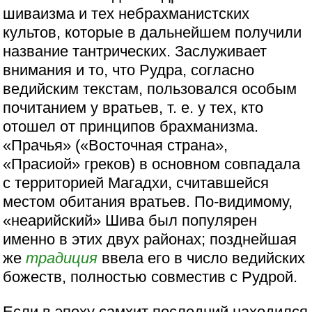
шиваизма и тех небрахманистских
культов, которые в дальнейшем получили
название тантрических. Заслуживает
внимания и то, что Рудра, согласно
ведийским текстам, пользовался особым
почитанием у вратьев, т. е. у тех, кто
отошел от принципов брахманизма.
«Прачья» («Восточная страна»,
«Прасиой» греков) в основном совпадала
с территорией Магадхи, считавшейся
местом обитания вратьев. По-видимому,
«неарийский» Шива был популярен
именно в этих двух районах; позднейшая
же
традиция
ввела его в число ведийских
божеств, полностью совместив с Рудрой.
Если в эпоху самхит последний находился