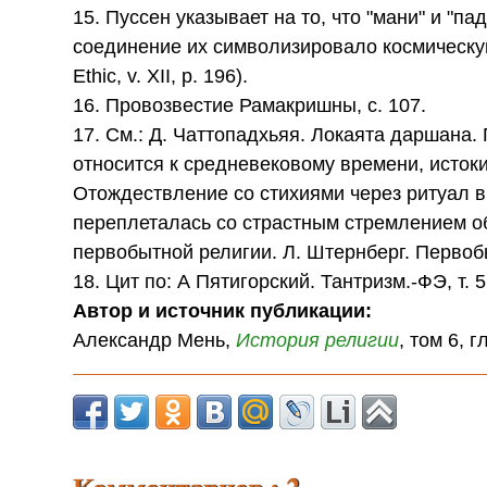
15. Пуссен указывает на то, что "мани" и "
соединение их символизировало космическую с
Ethic, v. XII, р. 196).
16. Провозвестие Рамакришны, с. 107.
17. См.: Д. Чаттопадхьяя. Локаята даршана. П
относится к средневековому времени, истоки
Отождествление со стихиями через ритуал в
переплеталась со страстным стремлением о
первобытной религии. Л. Штернберг. Первобыт
18. Цит по: А Пятигорский. Тантризм.-ФЭ, т. 5,
Автор и источник публикации:
Александр Мень,
История
религии
, том 6, г