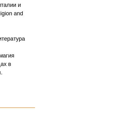
италии и
igion and
литература
 магия
ах в
.