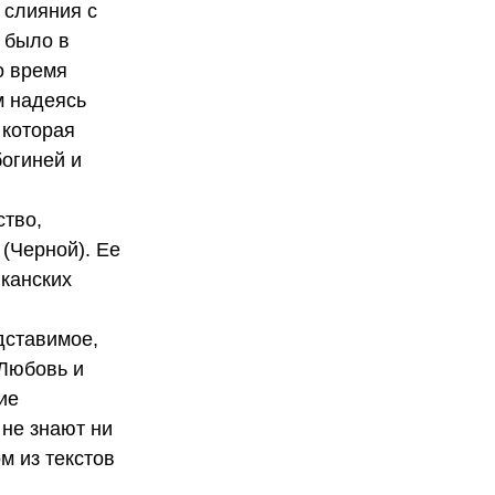
 слияния с
 было в
о время
м надеясь
 которая
богиней и
ство,
(Черной). Ее
канских
дставимое,
 Любовь и
ие
 не знают ни
м из текстов