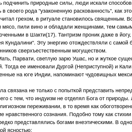
ь подчинить природные силы, люди искали способов
в своего рода "узаконенную раскованность", как это
 считал грехом, в ритуале становилось священным. В
ли мясо, пили вино и обладали женщинами, тем самы
юченными в Шакти(17). Тантризм проник даже в йогу,
ея Кундалини". Эту энергию отождествляли с самой 
онников сверхъестественным могуществом.
ать, Парвати, светлую зарю Ушас, но и жуткое суще
 Тогда ее именовали Дургой (Неприступной) и Кали 
ненные на юге Индии, напоминают чудовищных мекси
а связана не только с попыткой представить непре
его с тем, что индуизм не отделял Бога от природы.
лигиозном переживании, в то время как обоготворен
е нравственного сознания. Подобно тому как стихии
редко представлялись богами внеэтическими. В одно
ой ясностью: