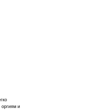
егко
 оргиям и