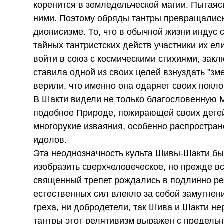
коренится в земледельческой магии. Пытаяс
ними. Поэтому обряды тантры превращались 
дионисизме. То, что в обычной жизни индус
тайных тантристских действ участники их е
войти в союз с космическими стихиями, закл
ставила одной из своих целей взнуздать "зм
верили, что именно она одаряет своих покл
В Шакти видели не только благословенную М
подобное Природе, пожирающей своих детей.
многорукие изваяния, особенно распростра
идолов.
Эта неоднозначность культа Шивы-Шакти был
изобразить сверхчеловеческое, но прежде вс
священный трепет рождались в подлинно ре
естественных сил влекло за собой замутнени
греха, ни добродетели, так Шива и Шакти не
тантры этот релятивизм выражен с предельн