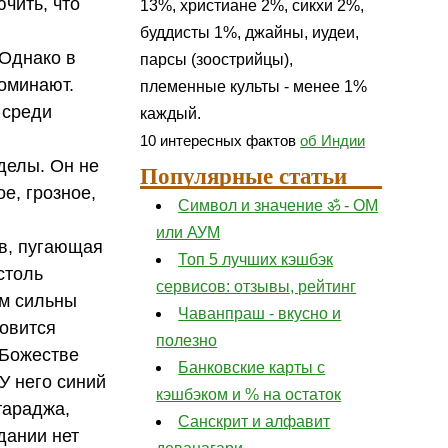
чить, что
13%, христиане 2%, сикхи 2%,
буддисты 1%, джайны, иудеи,
 Однако в
парсы (зоострийцы),
поминают.
племенные культы - менее 1%
 среди
каждый.
10 интересных фактов
об Индии
делы. Он не
Популярные статьи
е, грозное,
Символ и значение ॐ - ОМ
или АУМ
ов, пугающая
Топ 5 лучших кэшбэк
столь
сервисов: отзывы, рейтинг
ом сильны
Чаванпраш - вкусно и
новится
полезно
 Божестве
Банковские карты с
У него синий
кэшбэком и % на остаток
тараджа,
Санскрит и алфавит
дании нет