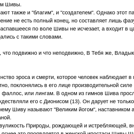
ом Шивы.
ют также и "благим", и "создателем". Однако этот п
шение не есть полный конец, но составляет лишь фаз
распавшееся по воле Шивы не исчезает, а входит в ц
ались с такими словами.
 что подвижно и что неподвижно, В Тебя же, Владык
нство эроса и смерти, которое человек наблюдает в
тно, поклонялись в его лице производительной силе
и, фаллос, или лингам. В одном из гимнов Шива прос
ождествляли его с Дионисом (13). Он дарует не тольк
очему Шиву называют "Великим йогом", наставником а
аной.
 двуликость Природы, рождающей и истребляющей, 
 яснее это проявляется в женской ипостаси Шивы Ш