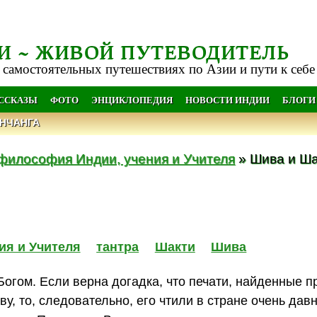
И ~ ЖИВОЙ ПУТЕВОДИТЕЛЬ
 самостоятельных путешествиях по Азии и пути к себе
АССКАЗЫ
ФОТО
ЭНЦИКЛОПЕДИЯ
НОВОСТИ ИНДИИ
БЛОГИ
НЧАНГА
философия Индии, учения и Учителя
» Шива и Ша
ия и Учителя
тантра
Шакти
Шива
гом. Если верна догадка, что печати, найденные п
, то, следовательно, его чтили в стране очень дав