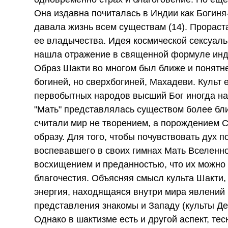
Она издавна почиталась в Индии как Богиня
давала жизнь всем существам (14). Прораст
ее владычества. Идея космической сексуаль
нашла отражение в священной формуле инду
Образ Шакти во многом был ближе и понятн
богиней, но сверхбогиней, Махадеви. Культ
первобытных народов высший Бог иногда на
"Мать" представлялась существом более бли
считали мир не творением, а порождением С
образу. Для того, чтобы почувствовать дух
воспевавшего в своих гимнах Мать Вселенно
восхищением и преданностью, что их можн
благочестия. Объясняя смысл культа Шакти
энергия, находящаяся внутри мира явлений и
представления знакомы и Западу (культы Де
Однако в шактизме есть и другой аспект, те