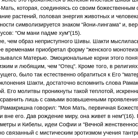
-Мать, которая, соединяясь со своим божественным 
ание растений, половая энергия животных и человека
ности символизируется знаком "йони-лингама" и, вер
сов: "Ом мани падме хум"(15).
ее, чем образ неприступного Шивы. Шакти мыслилась
 ее временами приобретал форму "женского монотеизм
зывался Матерью. Эмоциональные корни этого понят
зким и любящим, чем "Отец". Кроме того, в религиях
ущего, было так естественно обратиться к Его "мате
 поклонения Шакти, достаточно вспомнить слова Рама
й. Его молитвы проникнуты такой теплотой, искренн
о сравнить лишь с самыми возвышенными проявлени
, Рамакришна говорил: "Моя Мать, первичная Божест
 вне его. Дав рождение миру, она живет в нем"(16)
метры и Кибелы, идеи Софии и "Вечной женственност
сно связанный с мистическим эротизмом учения тантр