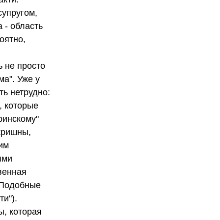
супругом,
 - область
оятно,
 не просто
а". Уже у
ь нетрудно:
, которые
ринскому"
кришны,
им
ями
венная
. Подобные
и").
ы, которая