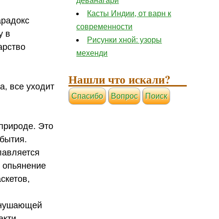
деванагари
Касты Индии, от варн к
арадокс
современности
у в
Рисунки хной: узоры
арство
мехенди
Нашли что искали?
а, все уходит
Cпасибо
Вопрос
Поиск
 природе. Это
 бытия.
лавляется
о опьянение
скетов,
внушающей
акти.