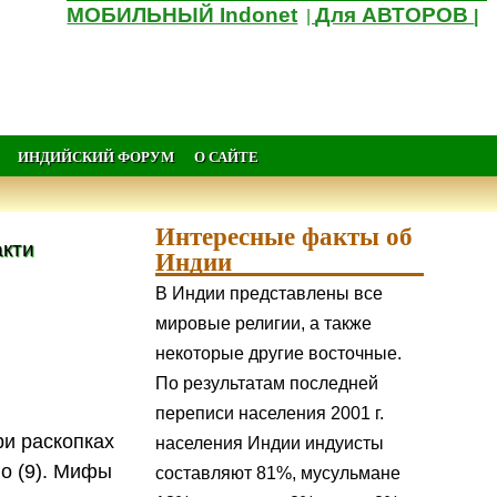
МОБИЛЬНЫЙ Indonet
Для АВТОРОВ
|
|
ИНДИЙСКИЙ ФОРУМ
О САЙТЕ
Интересные факты об
кти
Индии
В Индии представлены все
мировые религии, а также
некоторые другие восточные.
По результатам последней
переписи населения 2001 г.
ри раскопках
населения Индии индуисты
но (9). Мифы
составляют 81%, мусульмане