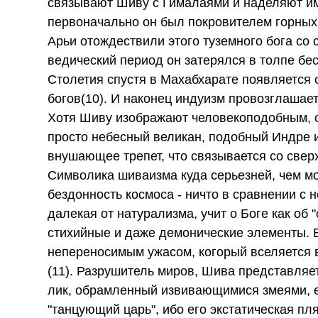
связывают Шиву с Гималаями и наделяют име
первоначально он был покровителем горных
Арьи отождествили этого туземного бога со 
ведический период он затерялся в толпе бес
Столетия спустя в Махабхарате появляется 
богов(10). И наконец индуизм провозглашае
Хотя Шиву изображают человекоподобным, об
просто небесный великан, подобный Индре и
внушающее трепет, что связывается со свер
Символика шиваизма куда серьезней, чем мо
бездонность космоса - ничто в сравнении с
далекая от натурализма, учит о Боге как об
стихийные и даже демонические элементы. В
непереносимым ужасом, когорый вселяется 
(11). Разрушитель миров, Шива представля
лик, обрамленный извивающимися змеями, е
"танцующий царь", ибо его экстатическая пл