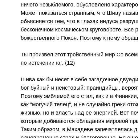
ничего незыблемого, обусловлено характер
Может показаться странным, что Шиву называ
объясняется тем, что в глазах индуса разру
бесконечном космическом круговороте. Все 
божественного Покоя. Поэтому к нему обращ
Ты произвел этот тройственный мир Со всем,
по истечении юг. (12)
Шива как бы несет в себе загадочное двуеди
бог буйный и неистовый; праиндийцы, вероя
Поэтому эмблемой его стал, как и в Финики
как "могучий телец", и не случайно греки от
жизнью, но и власть над ее энергией. Вот п
которые добиваются обладания мировой пр
Таким образом, в Махадеве запечатлелась
одновременно страх и благоговение. Но еще