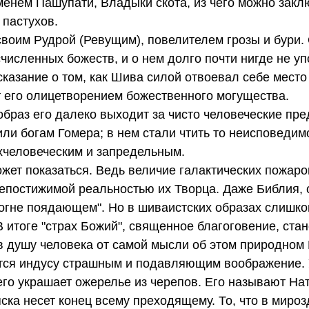
нем Пашупати, Владыки скота, из чего можно заклю
 пастухов.
своим Рудрой (Ревущим), повелителем грозы и бури.
численных божеств, и о нем долго почти нигде не у
сказание о том, как Шива силой отвоевал себе место
т его олицетворением божественного могущества.
раз его далеко выходит за чисто человеческие пре
ли богам Гомера; в нем стали чтить то неисповедимо
хчеловеческим и запредельным.
жет показаться. Ведь величие галактических пожар
 непостижимой реальностью их Творца. Даже Библия, 
 "огне поядающем". Но в шиваистских образах слишк
 итоге "страх Божий", священное благоговение, ста
в душу человека от самой мысли об этом природном
ется индусу страшным и подавляющим воображение. 
го украшает ожерелье из черепов. Его называют На
яска несет конец всему преходящему. То, что в мироз