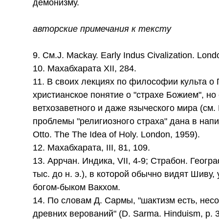
демонизму.
авторские примечания к тексту
9. См.J. Масkау. Еаrlу Indus Civalization. Lond
10. Махабхарата XII, 284.
11. В своих лекциях по философии культа о
христианское понятие о "страхе Божием", н
ветхозаветного и даже языческого мира (см. Б
проблемы "религиозного страха" дана в напис
Оtto. Тhе The Idea of Holy. London, 1959).
12. Махабхарата, III, 81, 109.
13. Аррчан. Индика, VII, 4-9; Страбон. Геогр
тыс. до н. э.), в которой обычно видят Шив
богом-быком Вакхом.
14. По словам Д. Сармы, "шактизм есть, нес
древних верований" (D. Sarma. Hinduism, р. 3