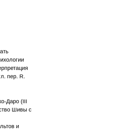
ать
сихологии
терпретация
л. пер. R.
о-Даро (III
дство Шивы с
льтов и