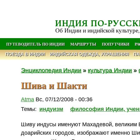
ИНДИЯ ПО-РУССК
Об Индии и индийской культуре,
ПУТЕВОДИТЕЛЬ ПО ИНДИИ
МАРШРУТЫ
ПОПУТЧИКИ
Р
ПОЕЗДА В ИНДИИ
ИНДИЙСКАЯ ОДЕЖДА, УКРАШЕНИЯ
ПА
Энциклопедия Индии
»
культура Индии
»
Шива и Шакти
Atma
Вс, 07/12/2008 - 00:36
Темы:
индуизм
философия Индии, учен
Шиву индусы именуют Махадевой, великим Бо
доарийских городов, изображают именно Шиву