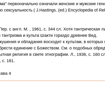
падма" первоначально означали женские и мужские ген
ексуальность ( J.Наstings. (ed.) Encyclopedia of Rel
ер. с англ. М. , 1961, с. 344 сл. Хотя тантрическая 
 тантризма и культа Шакти гораздо древнее Вед.
кушения и обладания восходит к культам, в которых
брести единение с Божеством. См. о подобных обряд
ная религия в свете этнографии. Л., 1936, с. 160 сл
 с. 181.
лава 4