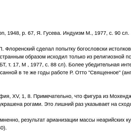
on, 1948, р. 67, Я. Гусева. Индуизм М., 1977, с. 90 сл.
 П. Флоренский сделал попытку богословски истолков
о странным образом исходил только из религиозной п
Т, т. 17, М , 1977, с. 88 сл). Более убедительная ин
анной в те же годы работе Р. Отто "Священное" (анг
афия, XV, 1, 8. Примечательно, что фигура из Мохендж
у, украшена рогами. Это лишний раз указывает на схо
омненно, результат арианизации массы неарийских ку
0).