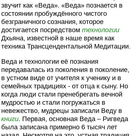
звучит как «Веда». «Веда» познается в
состоянии пробуждённого чистого
безграничного сознания, которое
достигается посредством
технологии
Дхьяна, известной в наше время как
техника Трансцендентальной Медитации.
Веда и технологии её познания
передавалась из поколения в поколение,
в устном виде от учителя к ученику и в
семейных традициях - от отца к сыну. Но
когда люди стали пренебрегать вечной
мудростью и стали погружаться в
невежество, мудрецы записали Веду в
книги
. Первая, основная Веда – Ригведа
была записана примерно 6 тысяч лет
назад. Несмотря на это, устная традиция,