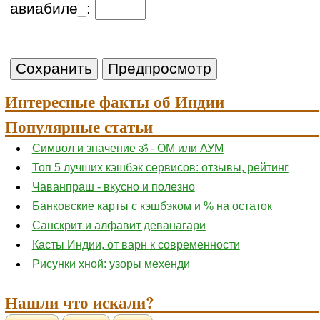
авиабиле_:
Интересные факты об Индии
Популярные статьи
Символ и значение ॐ - ОМ или АУМ
Топ 5 лучших кэшбэк сервисов: отзывы, рейтинг
Чаванпраш - вкусно и полезно
Банковские карты с кэшбэком и % на остаток
Санскрит и алфавит деванагари
Касты Индии, от варн к современности
Рисунки хной: узоры мехенди
Нашли что искали?