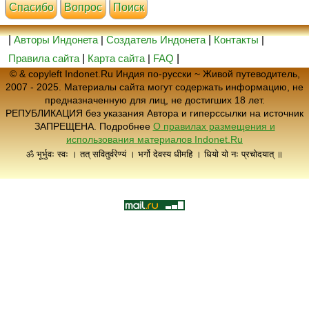
Cпасибо
Вопрос
Поиск
|
Авторы Индонета
|
Создатель Индонета
|
Контакты
|
Правила сайта
|
Карта сайта
|
FAQ
|
© & copyleft Indonet.Ru Индия по-русски ~ Живой путеводитель,
2007 - 2025. Материалы сайта могут содержать информацию, не
предназначенную для лиц, не достигших 18 лет.
РЕПУБЛИКАЦИЯ без указания Автора и гиперссылки на источник
ЗАПРЕЩЕНА. Подробнее
О правилах размещения и
использования материалов Indonet.Ru
ॐ भूर्भुवः स्वः । तत् सवितुर्वरेण्यं । भर्गो देवस्य धीमहि । धियो यो नः प्रचोदयात् ॥