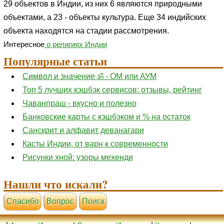
29 объектов в Индии, из них 6 являются природными
объектами, а 23 - объекты культура. Еще 34 индийских
объекта находятся на стадии рассмотрения.
Интересное
о религиях Индии
Популярные статьи
Символ и значение ॐ - ОМ или АУМ
Топ 5 лучших кэшбэк сервисов: отзывы, рейтинг
Чаванпраш - вкусно и полезно
Банковские карты с кэшбэком и % на остаток
Санскрит и алфавит деванагари
Касты Индии, от варн к современности
Рисунки хной: узоры мехенди
Нашли что искали?
Cпасибо
Вопрос
Поиск