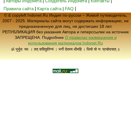
|
Авторы Индонета
|
Создатель Индонета
|
Контакты
|
Правила сайта
|
Карта сайта
|
FAQ
|
© & copyleft Indonet.Ru Индия по-русски ~ Живой путеводитель,
2007 - 2025. Материалы сайта могут содержать информацию, не
предназначенную для лиц, не достигших 18 лет.
РЕПУБЛИКАЦИЯ без указания Автора и гиперссылки на источник
ЗАПРЕЩЕНА. Подробнее
О правилах размещения и
использования материалов Indonet.Ru
ॐ भूर्भुवः स्वः । तत् सवितुर्वरेण्यं । भर्गो देवस्य धीमहि । धियो यो नः प्रचोदयात् ॥