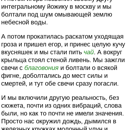
интегральному йожику в москву и мы
болтали под шум омывающей землю
небесной воды.
А потом прокатилась раскатом уходящая
гроза и пришел егор, и принес целую кучу
вкусняшек и мы стали пить
чай
. А вокруг
крыльца стоял стеной ливень. Мы зажгли
свечи с
благовония
и болтали о всякой
фигне, доболтались до мест силы и
смертей, и тут обе свечи сразу погасли.
И мы включили другую реальность, без
сюжета, почти из одних вибраций, слова
были, но как то почти не имели значения.
Просто нас окружил дождь, дымился в
железных кружках молочный улун и