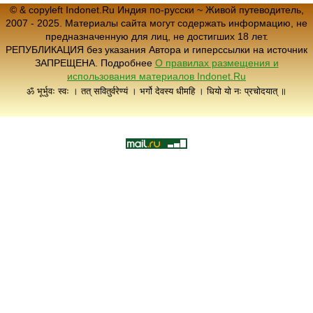
© & copyleft Indonet.Ru Индия по-русски ~ Живой путеводитель,
2007 - 2025. Материалы сайта могут содержать информацию, не
предназначенную для лиц, не достигших 18 лет.
РЕПУБЛИКАЦИЯ без указания Автора и гиперссылки на источник
ЗАПРЕЩЕНА. Подробнее
О правилах размещения и
использования материалов Indonet.Ru
ॐ भूर्भुवः स्वः । तत् सवितुर्वरेण्यं । भर्गो देवस्य धीमहि । धियो यो नः प्रचोदयात् ॥