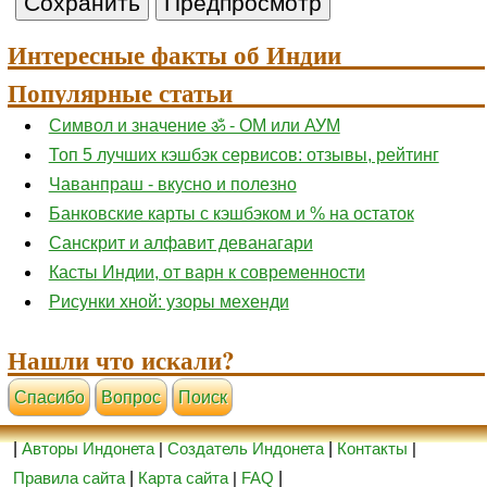
Интересные факты об Индии
Популярные статьи
Символ и значение ॐ - ОМ или АУМ
Топ 5 лучших кэшбэк сервисов: отзывы, рейтинг
Чаванпраш - вкусно и полезно
Банковские карты с кэшбэком и % на остаток
Санскрит и алфавит деванагари
Касты Индии, от варн к современности
Рисунки хной: узоры мехенди
Нашли что искали?
Cпасибо
Вопрос
Поиск
|
Авторы Индонета
|
Создатель Индонета
|
Контакты
|
Правила сайта
|
Карта сайта
|
FAQ
|