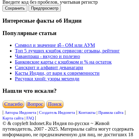
Введите код без пробелов, учитывая регистр
Интересные факты об Индии
Популярные статьи
Символ и значение ॐ - ОМ или АУМ
Топ 5 лучших кэшбэк сервисов: отзывы, рейтинг
Чаванпраш - вкусно и полезно
Банковские карты с кэшбэком и % на остаток
Санскрит и алфавит деванагари
Касты Индии, от варн к современности
Рисунки хной: узоры мехенди
Нашли что искали?
Cпасибо
Вопрос
Поиск
|
|
|
Авторы Индонета
|
Создатель Индонета
Контакты
|
Правила сайта
|
Карта сайта
|
FAQ
© & copyleft Indonet.Ru Индия по-русски ~ Живой
путеводитель, 2007 - 2025. Материалы сайта могут содержать
информацию, не предназначенную для лиц, не достигших 18