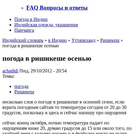
FAQ Вопросы и ответы
Поезда в Индии
Индийская одежда, украшения
Панчанга
Индийский словарь
»
в Индию
»
Уттаркханд
»
Ришекеш
»
погода в ришикеше осенью
погода в ришикеше осенью
achadidi
Пнд, 29/10/2012 - 20:54
Темы:
погода
Ришикеш
несколько слов о погоде в ришикеше в осенний сезон, если
верить погодным сайтам то температура сегодня от 20 до 30
градусов, поскольку я здесь и сейчас напишу про ощущения
сейчас конец октября, ночью температура падает по
ощущениям ниже 20, думаю градусов до 15 или около того, по
крайней мере с голыми ногами и в футболке никто не ходит.