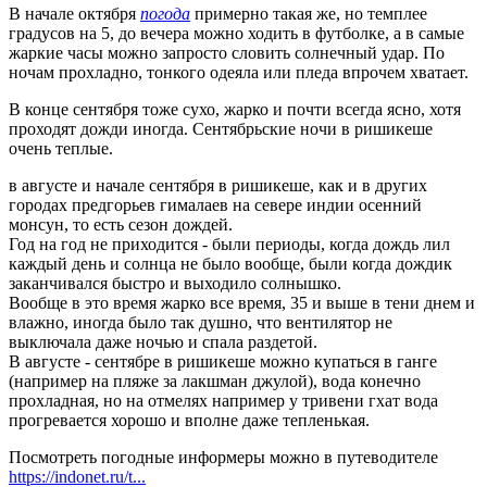
В начале октября
погода
примерно такая же, но темплее
градусов на 5, до вечера можно ходить в футболке, а в самые
жаркие часы можно запросто словить солнечный удар. По
ночам прохладно, тонкого одеяла или пледа впрочем хватает.
В конце сентября тоже сухо, жарко и почти всегда ясно, хотя
проходят дожди иногда. Сентябрьские ночи в ришикеше
очень теплые.
в августе и начале сентября в ришикеше, как и в других
городах предгорьев гималаев на севере индии осенний
монсун, то есть сезон дождей.
Год на год не приходится - были периоды, когда дождь лил
каждый день и солнца не было вообще, были когда дождик
заканчивался быстро и выходило солнышко.
Вообще в это время жарко все время, 35 и выше в тени днем и
влажно, иногда было так душно, что вентилятор не
выключала даже ночью и спала раздетой.
В августе - сентябре в ришикеше можно купаться в ганге
(например на пляже за лакшман джулой), вода конечно
прохладная, но на отмелях например у тривени гхат вода
прогревается хорошо и вполне даже тепленькая.
Посмотреть погодные информеры можно в путеводителе
https://indonet.ru/t...