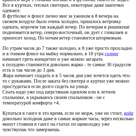
Все в куртках, теплых свитерах, некоторые даже шапочки
одевают.
В футболке и флисе лично мне за ужином в 8 вечера на
свежем воздухе было очень холодно, пришлось ветровку
одевать, впрочем так каждый вечер. По вечерам в ришикеше
поднимается ветер, северо-восточный, он дует с гималаев и
приносит холод. По ночам ветер становится штормовым.
По утрам часов до 7 также холодно, к 8 уже просто прохладно
и в тонком флисе на майку нормально, в 10 утра
солнце
начинает греть конкретно и уже можно загарать
к полудню становится довольно жарко - те самые 30 градусов
есть и так часов до 3 дня.
Жара начинает спадать и в 5 часов дня уже хочется одеть что-
то с рукавами. После заката без свитера и куртки уже можно
простудиться если долго сидеть на улице.
Спать надо уже под шерстяным одеялом или в летнем
спальнике, я укрываюсь своим спальником - он с
температурой комфорта +4.
Купаться в ганге в это время, если не морж, уже не стоит,
вода
довольно холодная даже в самые жаркие часы, через несколько
минут стояния в ганге на гхатах по щиколодку уже
чувствуешь что замерзаешь.