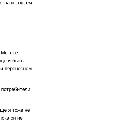
могла и совсем
. Мы все
еще и быть
м и переносном
и потребители
аще я тоже не
пока он не