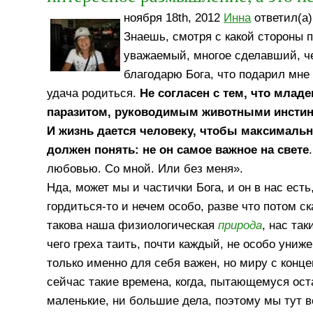
ноября 18th, 2012
Инна
ответил(а)
Знаешь, смотря с какой стороны
уважаемый, многое сделавший, че
благодарю Бога, что подарил мне
удача родиться.
Не согласен с тем, что мла
паразитом, руководимым животными инстинк
И жизнь дается человеку, чтобы максимально
должен понять: не он самое важное на свете
любовью. Со мной. Или без меня».
Нда, может мы и частички Бога, и он в нас ест
гордиться-то и нечем особо, разве что потом с
такова наша физиологическая
природа
, нас та
чего греха таить, почти каждый, не особо униж
только именно для себя важен, но миру с конц
сейчас такие времена, когда, пытающемуся ос
маленькие, ни большие дела, поэтому мы тут в