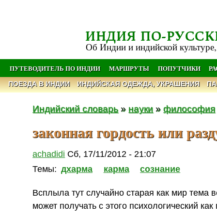
ИНДИЯ ПО-РУССК
Об Индии и индийской культуре,
ПУТЕВОДИТЕЛЬ ПО ИНДИИ
МАРШРУТЫ
ПОПУТЧИКИ
Р
ПОЕЗДА В ИНДИИ
ИНДИЙСКАЯ ОДЕЖДА, УКРАШЕНИЯ
ПА
Индийский словарь
»
науки
»
философия
законная гордость или разд
achadidi
Сб, 17/11/2012 - 21:07
Темы:
дхарма
карма
сознание
Всплыла тут случайно старая как мир тема в
может получать с этого психологический как