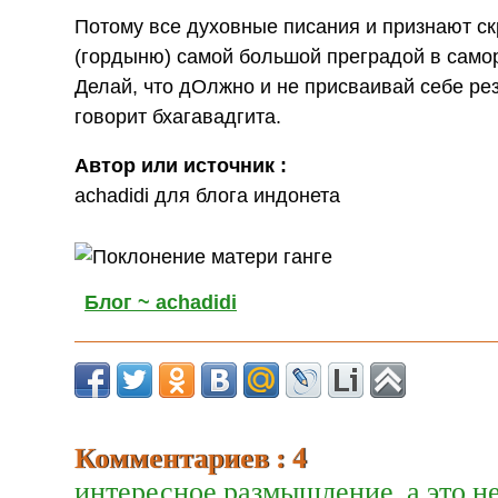
Потому все духовные писания и признают с
(гордыню) самой большой преградой в само
Делай, что дОлжно и не присваивай себе резу
говорит бхагавадгита.
Автор или источник :
achadidi для блога индонета
Блог ~ achadidi
Комментариев : 4
интересное размышление, а это н