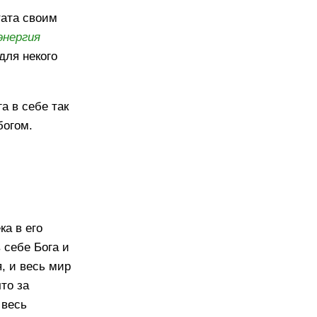
тата своим
энергия
для некого
а в себе так
богом.
ка в его
 себе Бога и
, и весь мир
то за
 весь