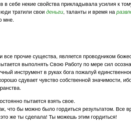
ив в себе некие свойства прикладывала усилия к тому
 люди тратили свои
деньги
, таланты и время на
развл
о мне.
к и все прочие существа, является проводником боже
пытается выполнять Свою Работу по мере сил осозна
учный инструмент в руках бога пожалуй единственно
 хорошо сдувает чувство собственной значимости, и
транства.
постоянно пытается взять свое.
так, что бы можно было гордиться результатом. Все в
у это же ты сделала! Ты можешь этим гордиться!