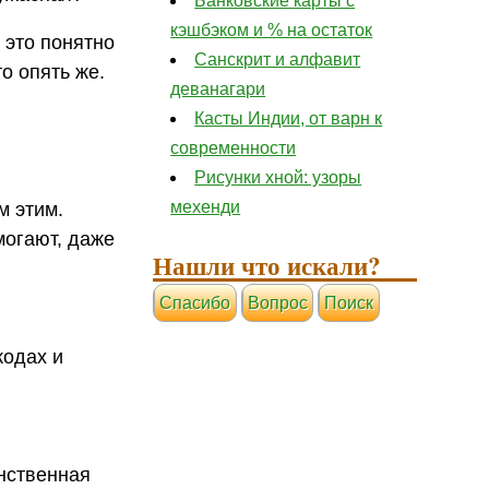
Банковские карты с
кэшбэком и % на остаток
 это понятно
Санскрит и алфавит
то опять же.
деванагари
Касты Индии, от варн к
современности
Рисунки хной: узоры
мехенди
м этим.
могают, даже
Нашли что искали?
Cпасибо
Вопрос
Поиск
кодах и
инственная