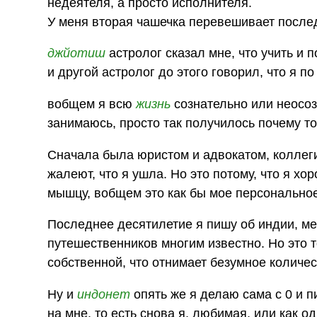
недеятеля, а просто исполнителя.
У меня вторая чашечка перевешивает послед
джйотиш
астролог сказал мне, что учить и 
и другой астролог до этого говорил, что я п
вобщем я всю
жизнь
сознательно или неосо
занимаюсь, просто так получилось почему то 
Сначала была юристом и адвокатом, коллег
жалеют, что я ушла. Но это потому, что я х
мышцу, вобщем это как бы мое персонально
Последнее десятилетие я пишу об индии, мен
путешественников многим известно. Но это 
собственной, что отнимает безумное количе
Ну и
индонет
опять же я делаю сама с 0 и п
на мне, то есть снова я, любимая, или как 