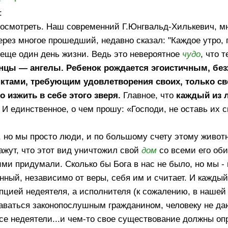
:
 посмотреть. Наш современний Г.Юнгвальд-Хилькевич, м
рез многое прошедший, недавно сказал: "Каждое утро, 
 еще один день жизни. Ведь это невероятное
чудо
, что 
денцы — ангелы. Ребенок рождается эгоистичным, б
тами, требующим удовлетворения своих, только св
 изжить в себе этого зверя.
Главное, что
каждый из 
. И единственное, о чем прошу: «Господи, не оставь их 
ь, но мы просто люди, и по большому счету этому живо
кажут, что этот вид уничтожил свой
дом
со всеми его об
кими придумали. Сколько бы Бога в нас не было, но мы - н
енный, независимо от веры, себя им и считает. И каждый
епцией недеятеля, а исполнителя (к сожалению, в нашей
таваться законопослушным гражданином, человеку не да
се недеятели...и чем-то свое существование должны оп