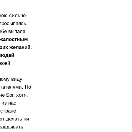
ною сильно
просыпаясь,
тебе выпала
езжалостным
оих желаний.
людей
своей
тному виду
итателями. Но
е Бог, хотя,
 из нас
 стране
ют делать ни
равдывать,