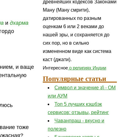
древнейших кодексов Законами
Ману (Ману смрити),
датированных по разным
ма
и
дхарма
оценкам 6 или 2 веками до
 гордо
нашей эры, и сохраняется до
сих пор, но в сильно
измененном виде как система
каст (джати).
нием, и ваще
Интересное
о религиях Индии
ментальную
Популярные статьи
Символ и значение ॐ - ОМ
или АУМ
Топ 5 лучших кэшбэк
елюсь
сервисов: отзывы, рейтинг
Чаванпраш - вкусно и
ование тоже
полезно
 ужасная?