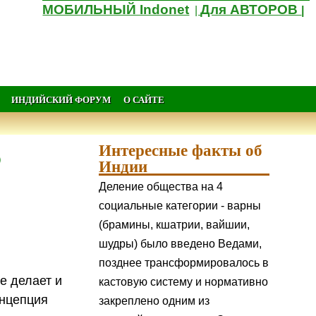
МОБИЛЬНЫЙ Indonet
Для АВТОРОВ
|
|
ИНДИЙСКИЙ ФОРУМ
О САЙТЕ
Интересные факты об
о
Индии
Деление общества на 4
социальные категории - варны
(брамины, кшатрии, вайшии,
шудры) было введено Ведами,
позднее трансформировалось в
е делает и
кастовую систему и нормативно
онцепция
закреплено одним из