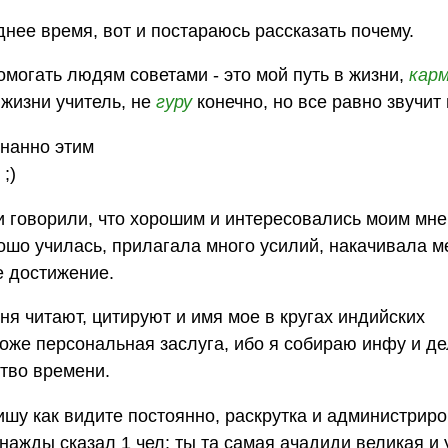
нее время, вот и постараюсь рассказать почему.
помогать людям советами - это мой путь в жизни,
кар
о жизни учитель, не
гуру
конечно, но все равно звучит
знанно этим
;)
и говорили, что хорошим и интересовались моим мне
орошо училась, прилагала много усилий, накачивала 
е достижение.
я читают, цитируют и имя мое в кругах индийских
тоже персональная заслуга, ибо я собираю инфу и д
ство времени.
ишу как видите постоянно, раскрутка и администрир
однажды сказал 1 чел: ты та самая ачадиди великая и