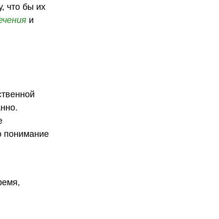
, что бы их
ечения
и
ственной
нно.
е
бо понимание
ремя,