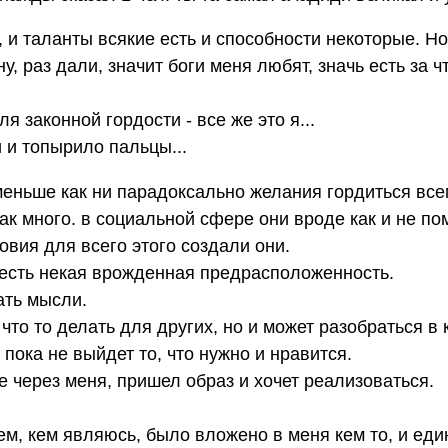
 и таланты всякие есть и способности некоторые. Но
у, раз дали, значит боги меня любят, значь есть за ч
я законной гордости - все же это я...
 и топырило пальцы...
меньше как ни парадоксально желания гордиться все
ак много. в социальной сфере они вроде как и не по
овия для всего этого создали они.
у есть некая врожденная предрасположенность.
ать мысли.
 что то делать для других, но и может разобраться в 
 пока не выйдет то, что нужно и нравится.
 через меня, пришел образ и хочет реализоваться.
тем, кем являюсь, было вложено в меня кем то, и ед