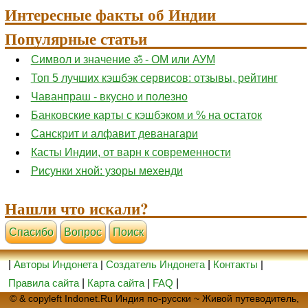
Интересные факты об Индии
Популярные статьи
Символ и значение ॐ - ОМ или АУМ
Топ 5 лучших кэшбэк сервисов: отзывы, рейтинг
Чаванпраш - вкусно и полезно
Банковские карты с кэшбэком и % на остаток
Санскрит и алфавит деванагари
Касты Индии, от варн к современности
Рисунки хной: узоры мехенди
Нашли что искали?
Cпасибо
Вопрос
Поиск
|
Авторы Индонета
|
Создатель Индонета
|
Контакты
|
Правила сайта
|
Карта сайта
|
FAQ
|
© & copyleft Indonet.Ru Индия по-русски ~ Живой путеводитель,