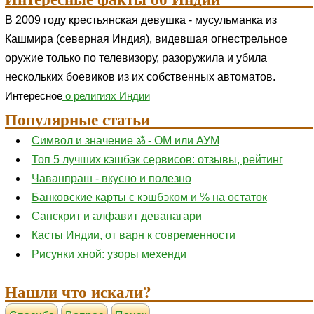
В 2009 году крестьянская девушка - мусульманка из
Кашмира (северная Индия), видевшая огнестрельное
оружие только по телевизору, разоружила и убила
нескольких боевиков из их собственных автоматов.
Интересное
о религиях Индии
Популярные статьи
Символ и значение ॐ - ОМ или АУМ
Топ 5 лучших кэшбэк сервисов: отзывы, рейтинг
Чаванпраш - вкусно и полезно
Банковские карты с кэшбэком и % на остаток
Санскрит и алфавит деванагари
Касты Индии, от варн к современности
Рисунки хной: узоры мехенди
Нашли что искали?