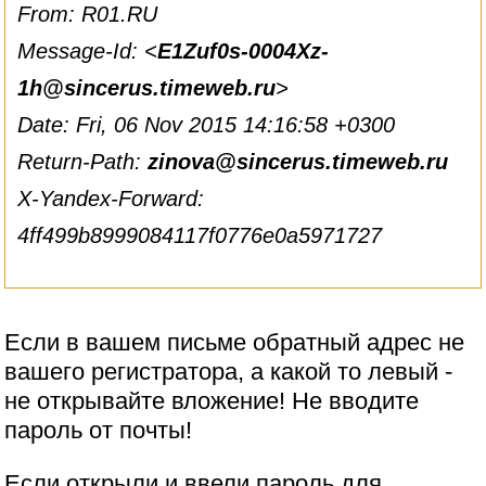
From: R01.RU
Message-Id: <
E1Zuf0s-0004Xz-
1h@sincerus.timeweb.ru
>
Date: Fri, 06 Nov 2015 14:16:58 +0300
Return-Path:
zinova@sincerus.timeweb.ru
X-Yandex-Forward:
4ff499b8999084117f0776e0a5971727
Если в вашем письме обратный адрес не
вашего регистратора, а какой то левый -
не открывайте вложение! Не вводите
пароль от почты!
Если открыли и ввели пароль для