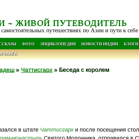
И ~ ЖИВОЙ ПУТЕВОДИТЕЛЬ
 самостоятельных путешествиях по Азии и пути к себе
АССКАЗЫ
ФОТО
ЭНЦИКЛОПЕДИЯ
НОВОСТИ ИНДИИ
БЛОГИ
НЧАНГА
радеш
»
Чаттисгарх
» Беседа с королем
казался в штате
Чаттисгарх
и после посещения сто
храм
-
монастырь
Святого Молочника, отправился в Си