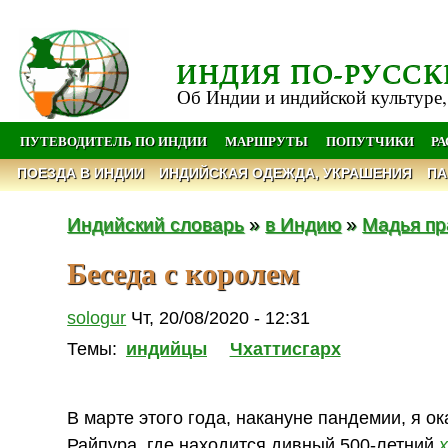
ИНДИЯ ПО-РУССК
Об Индии и индийской культуре,
ПУТЕВОДИТЕЛЬ ПО ИНДИИ
МАРШРУТЫ
ПОПУТЧИКИ
Р
ПОЕЗДА В ИНДИИ
ИНДИЙСКАЯ ОДЕЖДА, УКРАШЕНИЯ
ПА
Индийский словарь
»
в Индию
»
Мадья п
Беседа с королем
sologur
Чт, 20/08/2020 - 12:31
Темы:
индийцы
Чхаттисгарх
В марте этого года, накануне пандемии, я о
Райпура, где находится дивный 500-летний