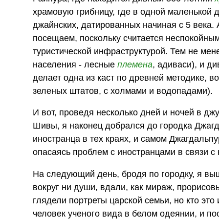
храмовую грибницу, где в одной маленькой д
джайнских, датированных начиная с 5 века. А
посещаем, поскольку считается неспокойным
туристической инфраструктурой. Тем не мен
населения - лесные
племена
, адиваси), и 
делает одна из каст по древней методике, в
зеленых штатов, с холмами и водопадами).
И вот, проведя несколько дней и ночей в д
Шивы, я наконец добрался до городка Джаг
иностранца в тех краях, и самом Джагдальпур
опасаясь проблем с иностранцами в связи с 
На следующий день, бродя по городку, я вы
вокруг ни души, вдали, как мираж, прорисо
глядели портреты царской семьи, но кто это 
человек ученого вида в белом одеянии, и по