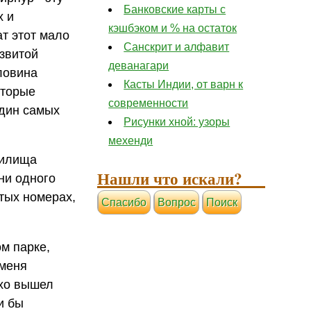
Банковские карты с
х и
кэшбэком и % на остаток
ат этот мало
Санскрит и алфавит
азвитой
деванагари
ловина
Касты Индии, от варн к
оторые
современности
один самых
Рисунки хной: узоры
мехенди
тилища
Нашли что искали?
ни одного
стых номерах,
Cпасибо
Вопрос
Поиск
м парке,
 меня
ихо вышел
и бы