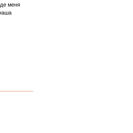
где меня
 наша