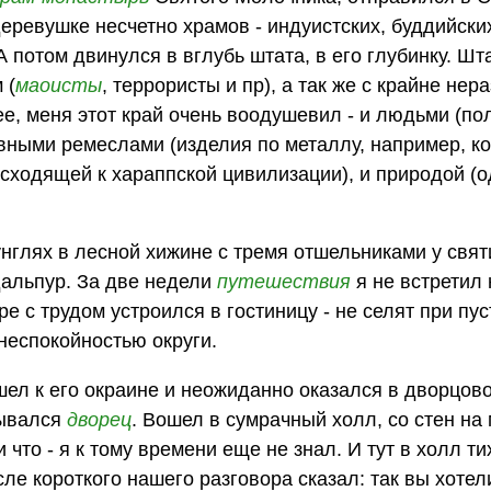
еревушке несчетно храмов - индуистских, буддийски
 потом двинулся в вглубь штата, в его глубинку. Шт
 (
маоисты
, террористы и пр), а так же с крайне нер
ее, меня этот край очень воодушевил - и людьми (по
дивными ремеслами (изделия по металлу, например, к
осходящей к хараппской цивилизации), и природой (
жунглях в лесной хижине с тремя отшельниками у свя
дальпур. За две недели
путешествия
я не встретил 
е с трудом устроился в гостиницу - не селят при пу
неспокойностью округи.
шел к его окраине и неожиданно оказался в дворцово
вывался
дворец
. Вошел в сумрачный холл, со стен на
и что - я к тому времени еще не знал. И тут в холл т
сле короткого нашего разговора сказал: так вы хотел