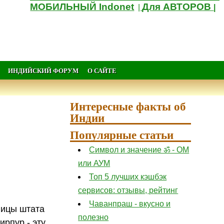
МОБИЛЬНЫЙ Indonet
Для АВТОРОВ
|
|
ИНДИЙСКИЙ ФОРУМ
О САЙТЕ
Интересные факты об
Индии
Популярные статьи
Символ и значение ॐ - ОМ
или АУМ
Топ 5 лучших кэшбэк
сервисов: отзывы, рейтинг
Чаванпраш - вкусно и
лицы штата
полезно
рпур - эту