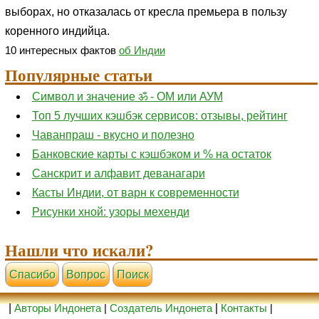
выборах, но отказалась от кресла премьера в пользу
коренного индийца.
10 интересных фактов
об Индии
Популярные статьи
Символ и значение ॐ - ОМ или АУМ
Топ 5 лучших кэшбэк сервисов: отзывы, рейтинг
Чаванпраш - вкусно и полезно
Банковские карты с кэшбэком и % на остаток
Санскрит и алфавит деванагари
Касты Индии, от варн к современности
Рисунки хной: узоры мехенди
Нашли что искали?
Cпасибо
Вопрос
Поиск
|
Авторы Индонета
|
Создатель Индонета
|
Контакты
|