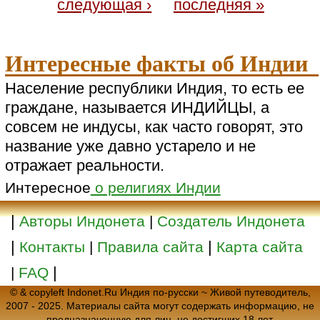
следующая ›
последняя »
Интересные факты об Индии
Население республики Индия, то есть ее
граждане, называется ИНДИЙЦЫ, а
совсем не индусы, как часто говорят, это
название уже давно устарело и не
отражает реальности.
Интересное
о религиях Индии
|
Авторы Индонета
|
Создатель Индонета
|
|
Контакты
|
Правила сайта
Карта сайта
|
|
FAQ
© & copyleft Indonet.Ru Индия по-русски ~ Живой путеводитель,
2007 - 2025. Материалы сайта могут содержать информацию, не
предназначенную для лиц, не достигших 18 лет.