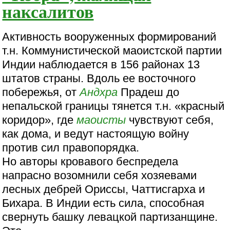
наксалитов
Активность вооруженных формирований
т.н. Коммунистической маоистской партии
Индии наблюдается в 156 районах 13
штатов страны. Вдоль ее восточного
побережья, от
Андхра
Прадеш до
непальской границы тянется т.н. «красный
коридор», где
маоисты
чувствуют себя,
как дома, и ведут настоящую войну
против сил правопорядка.
Но авторы кровавого беспредела
напрасно возомнили себя хозяевами
лесных дебрей Ориссы, Чаттисгарха и
Бихара. В Индии есть сила, способная
свернуть башку левацкой партизанщине.