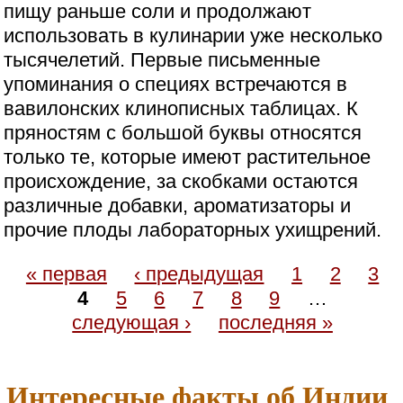
пищу раньше соли и продолжают
использовать в кулинарии уже несколько
тысячелетий. Первые письменные
упоминания о специях встречаются в
вавилонских клинописных таблицах. К
пряностям с большой буквы относятся
только те, которые имеют растительное
происхождение, за скобками остаются
различные добавки, ароматизаторы и
прочие плоды лабораторных ухищрений.
« первая
‹ предыдущая
1
2
3
4
5
6
7
8
9
…
следующая ›
последняя »
Интересные факты об Индии