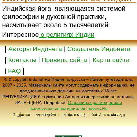
Индийская йога, являющаяся системой
философии и духовной практики,
насчитывает около 5 тысячелетий.
Интересное
о религиях Индии
|
Авторы Индонета
|
Создатель Индонета
|
|
Контакты
|
Правила сайта
Карта сайта
|
|
FAQ
© & copyleft Indonet.Ru Индия по-русски ~ Живой путеводитель,
2007 - 2025. Материалы сайта могут содержать информацию, не
предназначенную для лиц, не достигших 18 лет.
РЕПУБЛИКАЦИЯ без указания Автора и гиперссылки на источник
ЗАПРЕЩЕНА. Подробнее
О правилах размещения и
использования материалов Indonet.Ru
ॐ भूर्भुवः स्वः । तत् सवितुर्वरेण्यं । भर्गो देवस्य धीमहि । धियो यो नः प्रचोदयात् ॥