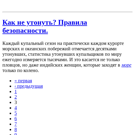
Как не утонуть? Правила
безопасности.
Каждый купальный сезон на практически каждом курорте
морских и океанских побережий отмечается десятками
утонувших, статистика утонувших купальщиков по миру
ежегодно измеряется тысячами. И это касается не только
пловцов, но даже индийских женщин, которые заходят в
море
только по колено.
« первая
‹ предыдущая
1
2
3
4
5
6
7
8
9