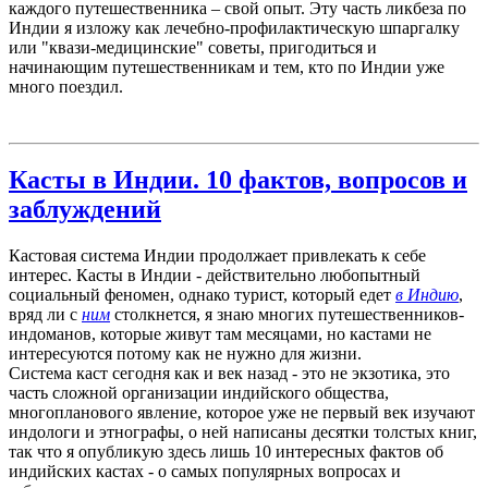
каждого путешественника – свой опыт. Эту часть ликбеза по
Индии я изложу как лечебно-профилактическую шпаргалку
или "квази-медицинские" советы, пригодиться и
начинающим путешественникам и тем, кто по Индии уже
много поездил.
Касты в Индии. 10 фактов, вопросов и
заблуждений
Кастовая система Индии продолжает привлекать к себе
интерес. Касты в Индии - действительно любопытный
социальный феномен, однако турист, который едет
в Индию
,
вряд ли с
ним
столкнется, я знаю многих путешественников-
индоманов, которые живут там месяцами, но кастами не
интересуются потому как не нужно для жизни.
Система каст сегодня как и век назад - это не экзотика, это
часть сложной организации индийского общества,
многопланового явление, которое уже не первый век изучают
индологи и этнографы, о ней написаны десятки толстых книг,
так что я опубликую здесь лишь 10 интересных фактов об
индийских кастах - о самых популярных вопросах и