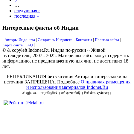
…
следующая ›
последняя »
Интересные факты об Индии
|
|
|
Авторы Индонета
|
Создатель Индонета
Контакты
|
Правила сайта
|
Карта сайта
|
FAQ
© & copyleft Indonet.Ru Индия по-русски ~ Живой
путеводитель, 2007 - 2025. Материалы сайта могут содержать
информацию, не предназначенную для лиц, не достигших 18
лет.
РЕПУБЛИКАЦИЯ без указания Автора и гиперссылки на
источник ЗАПРЕЩЕНА. Подробнее
О правилах размещения
и использования материалов Indonet.Ru
ॐ भूर्भुवः स्वः । तत् सवितुर्वरेण्यं । भर्गो देवस्य धीमहि । धियो यो नः प्रचोदयात् ॥