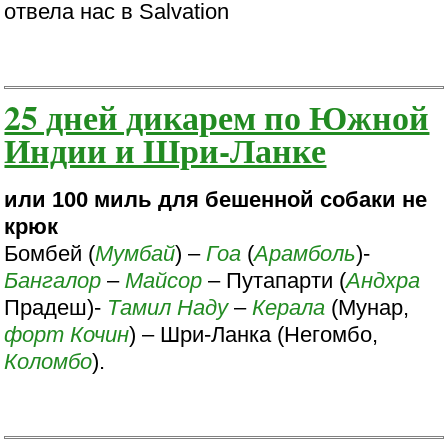
отвела нас в Salvation
25 дней дикарем по Южной
Индии и Шри-Ланке
или 100 миль для бешенной собаки не
крюк
Бомбей (
Мумбай
) –
Гоа
(
Арамболь
)-
Бангалор
–
Майсор
– Путапарти (
Андхра
Прадеш)-
Тамил Наду
–
Керала
(Мунар,
форт
Кочин
) – Шри-Ланка (Негомбо,
Коломбо
).