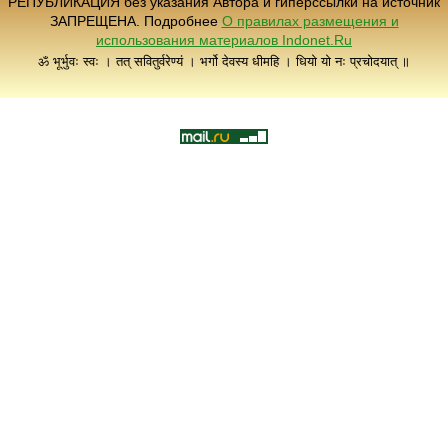
РЕПУБЛИКАЦИЯ без указания Автора и гиперссылки на источник
ЗАПРЕЩЕНА. Подробнее
О правилах размещения и
использования материалов Indonet.Ru
ॐ भूर्भुवः स्वः । तत् सवितुर्वरेण्यं । भर्गो देवस्य धीमहि । धियो यो नः प्रचोदयात् ॥