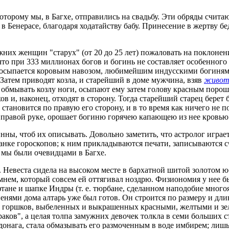
оторому мы, в Багхе, отправились на свадьбу. Эти обряды счита
 Бенерасе, благодаря ходатайству бабу. Принесение в жертву бе
жних женщин "старух" (от 20 до 25 лет) пожаловать на поклоне
то при 333 миллионах богов и богинь не составляет особенного 
е посыпается коровьим навозом, любимейшим индусскими богиня
 Затем приводят козла, и старейший в доме мужчина, взяв
живот
бмывать козлу ноги, осыпают ему затем голову красным порошк
в и, наконец, отходят в сторону. Тогда старейший старец берет 
 становится по правую его сторону, и в то время как ничего не
 в правой руке, орошает богиню горячею капающею из нее кровью
нны, чтоб их описывать. Довольно заметить, что астролог играе
нанке гороскопов; к ним прикладываются печати, записываются 
 мы были очевидцами в Багхе.
. Невеста сидела на высоком месте в бархатной шитой золотом ю
нем, который совсем ей оттягивал ноздрю. Физиономия у нее бы
тане и шапке Индры (т. е. тюрбане, сделанном наподобие много
нями дома алтарь уже был готов. Он строится по размеру и длине
х горшков, выбеленных и выкрашенных красными, желтыми и зе
раков", а целая толпа замужних девочек толкла в семи больших
 донага, стала обмазывать его размоченным в воде имбирем; лишь