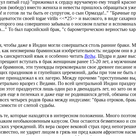
ул пятый год) "прижимал к сердцу вручаемую ему тещей красне
бров (мобеду) вместо жениха и невесты пришлось обращаться у
)! и готов ли ты быть ее супругом, о сын Ормазда!.." "Брачные
цеватости своей togae virilis <<*25>> и высокого, в виде сахарн
орого она совершенно забывала о носовом платке и вспоминала, 
..." То был парсийский брак, "с барометрическою верностью х
ря, чтобы даже в Индии могли совершаться столь ранние браки. 
 как неизмерима браминская изобретательность: недаром они в 
ь санскритский язык и особенно читать
Веды
. Шудра и даже выс
запрещают вступать в брак женщинам ранее 15-20 лет, а мужчинам
ы браминов, эти тунеядцы перековеркали свое древнее писание 
щих праздников и глупейших церемоний, дабы при том не быть
о не принадлежал к их лагерю. Между прочими "преступными выд
етрально вразрез с Ведами. По всей центральной Индии праздну
он этот празднуется лишь один раз в двенадцать лет, но зато он
енцев еще в пеленках и даже еще не родившихся детей, обязаны с
 всех четырех родов брака между индусами: "брака отроков, брак
симости от слепой судьбы.
ть те, которые находятся в интересном положении. Много поэт
каким необыкновенным казусом. Они остаются безмятежно и сп
ких учреждений. Их вера скорее вековой страх пред непогреши
известно, не ударит лицом в грязь ни пред каким афронтом насм