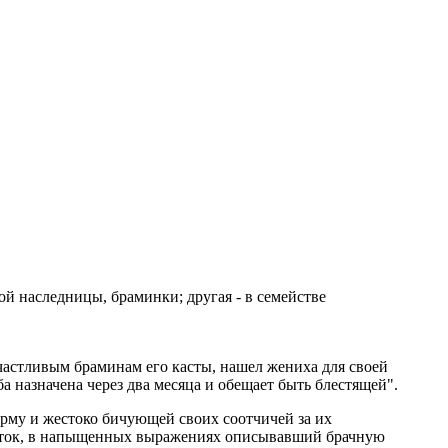
той наследницы, браминки; другая - в семействе
частливым браминам его касты, нашел жениха для своей
а назначена через два месяца и обещает быть блестящей".
орму и жестоко бичующей своих соотчичей за их
Листок, в напыщенных выражениях описывавший брачную