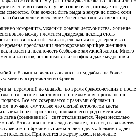
гладко и без семейных утрат. О замужестве же по любви или по
нителен и во всяком случае разорителен, потому что здесь
том семействе. Она должна быть выдана замуж не позже семи,
т на себя насмешки всех своих более счастливых сверстниц.
вершенно искоренить, ужасный обычай детоубийства. Убиение
репствовало между племенем джадежда, некогда столь
ти этот зверский обычай - отделываться от дочерей из-за
о во времена преобладания чистокровных арийцев женщина
 как и властна предпочесть безбрачие замужней жизни. Много
 женщин-поэтов, астрономов, философов и даже мудрецов и
 рабой, и брамины воспользовались этим, дабы еще более
ную канитель церемоний и обрядов.
ппы: церемоний до свадьбы, во время бракосочетания и после
зла, назначение счастливого по звездам дня, приглашение
 подарки. Все это совершается с разными обрядами и
ном, вручают ему только что снятый астрологом касты
 мальчика берет гороскоп и, положив его пред семейными
 лагна (соединение)? - сват откланивается. Через несколько
он оба благоприятными - ладно; скажет, что нет, и сватовству
случае отец и брамин тут же кончают сделку. Брамин подает
лые поколения. Приносится в жертву козел, и молодые