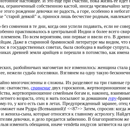
нотонное настоящее. И это еще при счастии, пока жизнь ее идет 
а, ограниченный собственною кастой, иногда чрезвычайно затруд
 этого рождение девочки не радость, а горе, особенно в небога
уже "старой девкой" и, принося лишь бесчестие родным, навлекае
о без сомнения в те дни, когда они успели подавить, если не со
собенно практиковалось в центральной Индии и более всего сви
еменем. По всем вероятиям, они первые и ввели его. В древнос
арийцам. Даже в старинной браминской литературе мы видим, чт
с в государственных советах, была свободна в выборе супруга,
иках древней земли арийцев и перешли в потомство, как имена
ических, разбойничьих магометан все изменилось: женщина стала
ее, нежели судьба поселянки. Взглянем на одну такую бесконеч
йно многочисленны и сложны. Их разделяют на три главные гру
ов: сватовство,
сравнение
двух гороскопов, жертвоприношение ко
яйства, жертвоприношение семейным богам и, наконец, взаимные
летнего возраста, отец и мать посылают за домашним
гуру
-брами
му-то, у кого есть сын в летах. Предупрежденный заранее, отец
поможет нам Рудра (Всевышний)! <<87>> Затем, спросив: когда же
 жениха-сына, которые относятся к главному астрологу. Найдет 
телям девочки, и дело предается забвению. В благоприятном же 
льзя изменить обещания, иначе vendetta индусов затянется на це