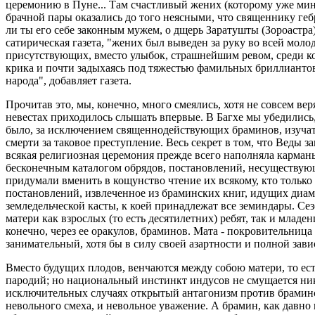
церемонию в Пуне... Там счастливый жених (которому уже мин
брачной пары оказались до того неясными, что священнику ге
ли ты его себе законным мужем, о дщерь Заратушты (Зороастра
сатирическая газета, "жених был выведен за руку во всей молод
присутствующих, вместо улыбок, страшнейшим ревом, среди кот
крика и почти задыхаясь под тяжестью фамильных бриллиантов
народа", добавляет газета.
Прочитав это, мы, конечно, много смеялись, хотя не совсем ве
невестах приходилось слышать впервые. В Багхе мы убедились,
было, за исключением священнодействующих браминов, изучат
смерти за таковое преступление. Весь секрет в том, что Веды 
всякая религиозная церемония прежде всего наполняла карман
бесконечным каталогом обрядов, постановлений, несуществую
придумали вменить в кощунство чтение их всякому, кто тольк
постановлений, извлеченное из браминских книг, идущих диам
земледельческой касты, к коей принадлежат все земиндары. Сез
матери как взрослых (то есть десятилетних) ребят, так и млад
конечно, через ее оракулов, браминов. Мата - покровительница
занимательный, хотя бы в силу своей азартности и полной зави
Вместо будущих плодов, венчаются между собою матери, то ес
пародий; но национальный инстинкт индусов не смущается ни
исключительных случаях открытый антагонизм против браминс
невольного смеха, и невольное уважение. А брамин, как давно 