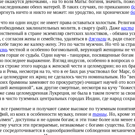
окажутся девочками, - на то воля Маты: богиня, значить, пожел
 наследниками обеих матерей. В таких случаях, по приказанию
б
сторгнуть ничто и никто не может: ни уродство, ни хронические
бо
, что ни один индус не имеет права оставаться холостым. Религи
еобходимых заклинательных молитв, в сваргу (рай). Даже
каста
нственный в стране экземпляр светских холостяков, - обязана у
, с согласия жены и семейства, удаляться в
джунгли
и, ради спасе
 себе такую же калеку-жену. Это по части мужчин. Но чтò за стр
знь
честной и особенно богомольной, верующей женщины не чтò
м горше ее судьба. Одни научи - танцорки, посвященные богам 
нно последнее выражение. Взгляд индусов, особенно в вопросах 
тся строже этого народа к женской чести и целомудрию; но их 
и Рема, несмотря на то, что в ее faux pas участвовал бог Марс, 
бы целомудрие их жриц не сделалось чисто номинальным. Но "ве
коих брамины заменяют по прокуратуре) очищает научей ото всех
шей женщиной", как другие смертные, несмотря на кучу "божес
аже сама целомудренная Лукреция, не была в таком почете за св
я в чисто туземных центральных городах Индии, где народ сохр
и все грамотные и получают самое высокое по туземным понятия
ий, из коих в особенности музыку, пение и
танцы
. Но, кроме 
алмеи", доступны и не одним богам; и эти тоже более или мене
ему учатся эти презираемые, незнакомые с богами существа. Ес
ние сосредоточивается в однообразнейшем соблюдении механичес