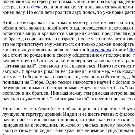
обвенчанных матерей родятся мальчики, или оба новорожденные 
сестры, и эти
дети
, если они вырастут, признаются законными
конец делу. Но если дети родятся двух полов, то уже брака ра
Чтобы не возвращаться к этому предмету, заметим здесь кстати
обязанность вводить покойного отца, посредством некоторых н
остаются в миру и вращаются в мирских делах, представляя еди
во браке до сорокалетнего возраста, после чего получают право
это не препятствует ему жениться; он только должен подобрать
жизненных условиях на долю несчастной
женщины
Индии!
Жи
она стоит по рождению и своему общественному положению, те
великом почете. Они весталки и дочери весталок, как ни стра
"антизападный", если можно так выразиться. Никто не относи
авгуров. У древних римлян Рея Сильвия, например, мать Ромула 
и Нума с Тиберием, как известно, тщательно позаботились, да
понимали на Тибре. Одно тесное знакомство научей с богами (
безукоризненными и беспорочными. Науча не может быть "пад
весталок и их братцев. Никакая между тем римская матрона, д
науча. Это уважение к "любимцам богов" особенно проявляетс
Не такова участь бедной честной женщины в Индостане. Науч
лучшую литературу древней Индии и ее шесть главных философ
научи, профессиональные танцорки, которые, как египетские "
приравнения к последним, не желают учиться ничему такому, ч
свою жизнь; если бедна - еще хуже: все ее земное существова