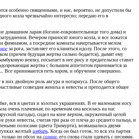
ются особенно священными, и нас, вероятно, не допустили бы
дного козла чрезвычайно интересно; передаю его в
ние домашним ларам (богине-покровительнице того дома) и
затруднения. Вечером приносят юного козла, и все ложатся
ми фимиамом, а посредине комнаты начертывается мелом
ное
за рога, заставляет его кланяться идолу. После этого, со
ом (причем будущая жертва сильно бодается), дымят ему
бамбуковую веялку, посыпает в нее рису и предательски ставит
 подозревающая жертва с большим аппетитом принимается за
... Все принимаются петь хором, и обручение совершено.
т в них двойную роль авгура и нотариуса. После общего
счастливые созвездия жениха и невесты и преподается общее
бке, вся в цветах и золотых украшениях. В ее маленьком носу
ла очень плачевная; по временам она косилась на нас
ярусной пагоды), сидел на коне верхом, окруженный целой
 руки невесты, считая три раза от плеча до среднего пальца, и
леными полосами (цвета Тримурти), возвышались двумя
 ступках желтый
имбирь
. Когда он был готов, то вся эта партия
 только он обсох на
солнце
, его снова стали одевать с песнями.