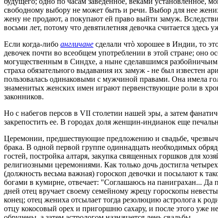
будущего; одно по часам заведенное, веками установленное, мо
свободному выбору не может быть и речи. Выбор для нее жених
жену не продают, а покупают ей право выйти замуж. Вследствие
восьми лет, потому что девятилетняя девочка считается здесь 
Если когда-либо
англичане
сделали чтò хорошее в Индии, то эт
девочек почти во всеобщем употреблении в этой стране; оно о
могущественным в Синдхе, а ныне сделавшимся разбойничьим пл
страха обязательного выдавания их замуж - не был известен 
пользовалась одинаковыми с мужчиной правами. Она имела голо
знаменитых женских имен играют первенствующие роли в хрон
законников.
Но с набегов персов в VII столетии нашей эры, а затем фанат
закрепостить ее. В городах доля женщин-индианок еще печальн
Церемонии, предшествующие предложению и свадьбе, чрезвыча
брака. В одной первой группе одиннадцать необходимых обряд
гостей, постройка алтаря, закупка священных горшков для хоз
религиозными церемониями. Как только дочь достигла четырех
(должность весьма важная) гороскоп девочки и посылают к тако
богами в кумирне, отвечает: "Соглашаюсь на паниграхан... Да 
дней отец вручает своему семейному жрецу гороскопы невесты и
конец; отец жениха отсылает тогда резолюцию астролога к роди
отцу кокосовый орех и пригоршню сахару, и после этого уже не
обручены, а затем астрологом назначается день свадьбы.