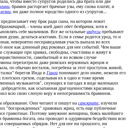
ала, чтобы вместо супругов родились два брата или две
огини
, брамин расторгает брачные узы, ему снова платят, и
лезни
, ни даже полное юродство одного из супругов...
я предписывает ему брак ради сына, на котором лежит
брахмачарий, - члены коей дают обет безбрачия, хотя и
сыновлять себе мальчиков. Все же остальные
индусы
пребывают
ния души, делаться аскетами. Если в семье родится урод, то и
анная, невероятно несправедливая участь выпала во всех
 иное как длинный ряд роковых для нее событий. Чем выше
и служащие при храмах, свободны, счастливы и живут в
о нравственности, самобытный и во всяком случае
брамины перехитрили даже римских верховных жрецов и
была, по обычаю весталок, погребена за этот проступок живой,
сталки" берегов Инда и
Ганга
понимают дело иначе, нежели его
 плотских грехов, соделывая их в одно и тоже время
твенных музыкантов", снующих в пагодах в виде маленьких
ои добродетели, как осыпанная драгоценностями красавица
анил всю свою слепую веру в непогрешимость браминов.
м образование. Они читают и пишут на
санскрите
, изучили
этих "богорожденных" храмовых жриц, есть еще публичные
е все грамотные. Поэтому замужние женщины, боясь малейшего
ли браминка богата, она проводит в одуряющем бездействии всю
ки совершаемых обрядов. Нет для нее ни прошлого, ни