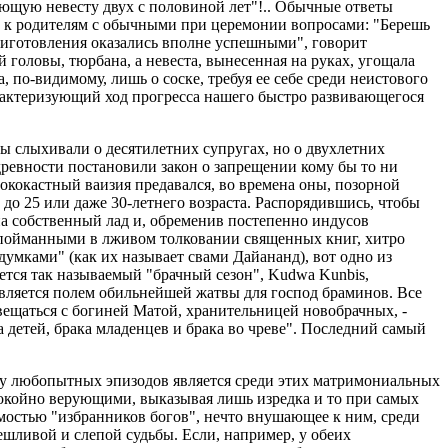
ющую невесту двух с половиной лет"!.. Обычные ответы
же к родителям с обычными при церемонии вопросами: "Берешь
 приготовления оказались вполне успешными", говорит
ой головы, тюрбана, а невеста, вынесенная на руках, угощала
по-видимому, лишь о соске, требуя ее себе среди неистового
арактеризующий ход прогресса нашего быстро развивающегося
Мы слыхивали о десятилетних супругах, но о двухлетних
древности постановили закон о запрещении кому бы то ни
ококастный ваизия предавался, во времена оны, позорной
 до 25 или даже 30-летнего возраста. Распорядившись, чтобы
на собственный лад и, обременив постепенно индусов
 пойманными в лживом толковании священных книг, хитро
умками" (как их называет свами Дайананд), вот одно из
ется так называемый "брачный сезон", Kudwa Kunbis,
 является полем обильнейшей жатвы для господ браминов. Все
овещаться с богиней Матой, хранительницей новобрачных, -
а детей, брака младенцев и брака во чреве". Последний самый
ому любопытных эпизодов является среди этих матримониальных
окойно верующими, выказывая лишь изредка и то при самых
мостью "избранников богов", нечто внушающее к ним, среди
ешливой и слепой судьбы. Если, например, у обеих