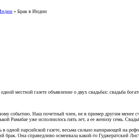
Индии
» Брак в Индии
 одной местной газете объявление о двух свадьбах: свадьба бога
стному событию. Наш почетный член, не в пример другим менее с
кой Рамабае уже исполнилось пять лет, а ее жениху семь. Свадьб
ь в одной парсийской газете, весьма сильно напирающей на реф
нний брак. Она справедливо осмеивала какой-то Гуджератский 