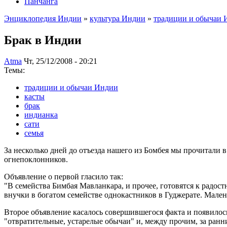
Панчанга
Энциклопедия Индии
»
культура Индии
»
традиции и обычаи 
Брак в Индии
Atma
Чт, 25/12/2008 - 20:21
Темы:
традиции и обычаи Индии
касты
брак
индианка
сати
семья
За несколько дней до отъезда нашего из Бомбея мы прочитали в
огнепоклонников.
Объявление о первой гласило так:
"В семейства Бимбая Мавланкара, и прочее, готовятся к радо
внучки в богатом семействе однокастников в Гуджерате. Малень
Второе объявление касалось совершившегося факта и появилос
"отвратительные, устарелые обычаи" и, между прочим, за ра