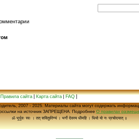
комментарии
том
|
Правила сайта
|
Карта сайта
|
FAQ
|
еводитель, 2007 - 2025. Материалы сайта могут содержать информац
ерссылки на источник ЗАПРЕЩЕНА. Подробнее
О правилах размеще
ॐ भूर्भुवः स्वः । तत् सवितुर्वरेण्यं । भर्गो देवस्य धीमहि । धियो यो नः प्रचोदयात् ॥