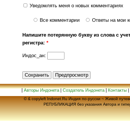
Уведомлять меня о новых комментариях
Все комментарии
Ответы на мои 
Напишите потерянную букву из слова с уче
регистра:
*
Индос_ан:
|
Авторы Индонета
|
Создатель Индонета
|
Контакты
© & copyleft Indonet.Ru Индия по-русски ~ Живой пут
РЕПУБЛИКАЦИЯ без указания Автора и гип