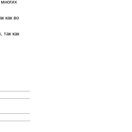
 многих
к как во
 так как