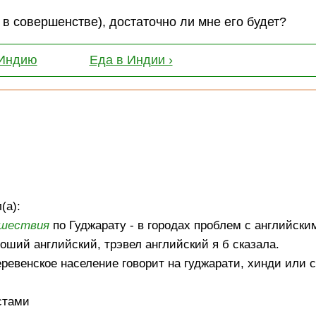
 в совершенстве), достаточно ли мне его будет?
 Индию
Еда в Индии ›
(а):
шествия
по Гуджарату - в городах проблем с английским
роший английский, трэвел английский я б сказала.
 деревенское население говорит на гуджарати, хинди или
стами