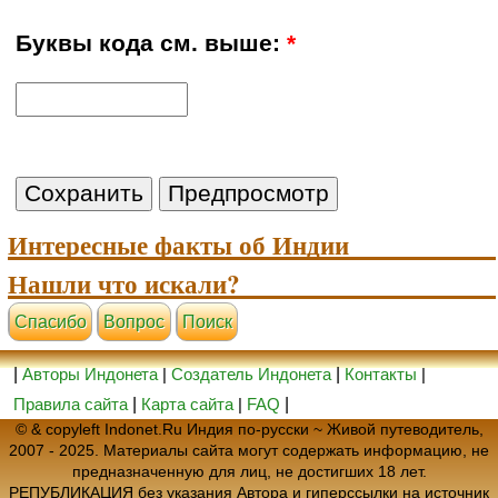
Буквы кода см. выше:
*
Интересные факты об Индии
Нашли что искали?
Cпасибо
Вопрос
Поиск
|
Авторы Индонета
|
Создатель Индонета
|
Контакты
|
Правила сайта
|
Карта сайта
|
FAQ
|
© & copyleft Indonet.Ru Индия по-русски ~ Живой путеводитель,
2007 - 2025. Материалы сайта могут содержать информацию, не
предназначенную для лиц, не достигших 18 лет.
РЕПУБЛИКАЦИЯ без указания Автора и гиперссылки на источник