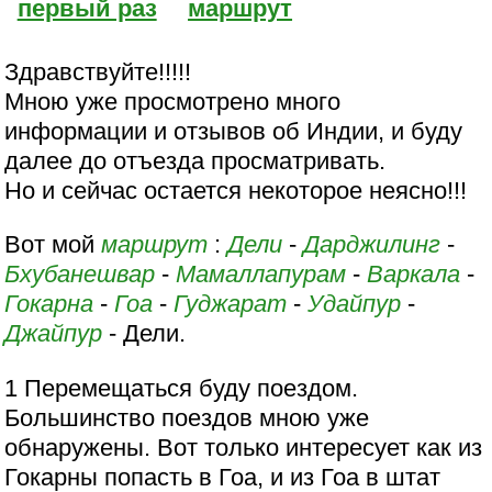
первый раз
маршрут
Здравствуйте!!!!!
Мною уже просмотрено много
информации и отзывов об Индии, и буду
далее до отъезда просматривать.
Но и сейчас остается некоторое неясно!!!
Вот мой
маршрут
:
Дели
-
Дарджилинг
-
Бхубанешвар
-
Мамаллапурам
-
Варкала
-
Гокарна
-
Гоа
-
Гуджарат
-
Удайпур
-
Джайпур
- Дели.
1 Перемещаться буду поездом.
Большинство поездов мною уже
обнаружены. Вот только интересует как из
Гокарны попасть в Гоа, и из Гоа в штат