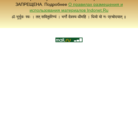
ЗАПРЕЩЕНА. Подробнее
О правилах размещения и
использования материалов Indonet.Ru
ॐ भूर्भुवः स्वः । तत् सवितुर्वरेण्यं । भर्गो देवस्य धीमहि । धियो यो नः प्रचोदयात् ॥