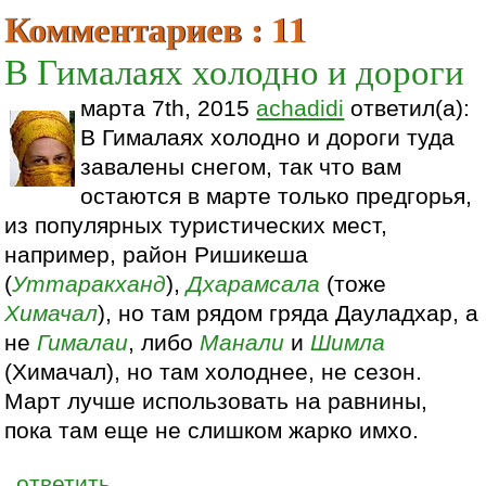
Комментариев : 11
В Гималаях холодно и дороги
марта 7th, 2015
achadidi
ответил(а):
В Гималаях холодно и дороги туда
завалены снегом, так что вам
остаются в марте только предгорья,
из популярных туристических мест,
например, район Ришикеша
(
Уттаракханд
),
Дхарамсала
(тоже
Химачал
), но там рядом гряда Дауладхар, а
не
Гималаи
, либо
Манали
и
Шимла
(Химачал), но там холоднее, не сезон.
Март лучше использовать на равнины,
пока там еще не слишком жарко имхо.
ответить