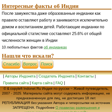
Интересные факты об Индии
После замужества даже образованные индианки как
правило оставляют работу и занимаются исключительно
домом и воспитанием детей. Работающие индианки по
официальной статистике составляют 25.6% от общей
численности женщин в Индии
10 любопытных фактов
об индианках
Нашли что искали?
Cпасибо
Вопрос
Поиск
|
Авторы Индонета
|
Создатель Индонета
|
Контакты
|
Правила сайта
|
Карта сайта
|
FAQ
|
© & copyleft Indonet.Ru Индия по-русски ~ Живой путеводитель,
2007 - 2025. Материалы сайта могут содержать информацию, не
предназначенную для лиц, не достигших 18 лет.
РЕПУБЛИКАЦИЯ без указания Автора и гиперссылки на источник
ЗАПРЕЩЕНА. Подробнее
О правилах размещения и