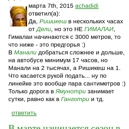
марта 7th, 2015
achadidi
ответил(а):
Да,
Ришикеш
в нескольких часах
от
Дели
, но это НЕ
ГИМАЛАИ
,
Гималаи начинаются с 3000 метров, то
что ниже - это предгорья :)
В
Манали
добраться сложнее и дольше,
на автобусе минимум 17 часов, но
Манали на 2 тысячах, а Ришикеш на 1.
Что касается рукой подать... ну по
линейке это вообще пара сантиметров :)
Только дорога в
Ямунотри
занимает
сутки, равно как в
Ганготри
и тд.
ответить
В марте начинается сезон в