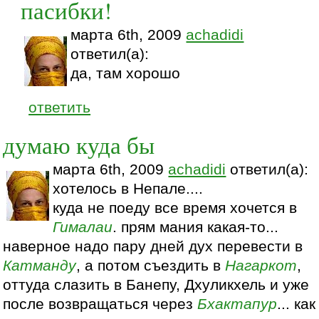
пасибки!
марта 6th, 2009
achadidi
ответил(а):
да, там хорошо
ответить
думаю куда бы
марта 6th, 2009
achadidi
ответил(а):
хотелось в Непале....
куда не поеду все время хочется в
Гималаи
. прям мания какая-то...
наверное надо пару дней дух перевести в
Катманду
, а потом съездить в
Нагаркот
,
оттуда слазить в Банепу, Дхуликхель и уже
после возвращаться через
Бхактапур
... как