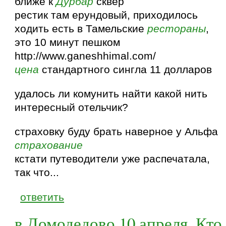
ближе к
Дурбар
сквер
рестик там ерундовый, приходилось
ходить есть в Тамельские
рестораны
,
это 10 минут пешком
http://www.ganeshhimal.com/
цена
стандартного сингла 11 долларов
удалось ли комунить найти какой нить
интересный отельчик?
страховку буду брать наверное у Альфа
страхование
кстати путеводители уже распечатала,
так что...
ответить
в Домодедово 10 апреля. Кто