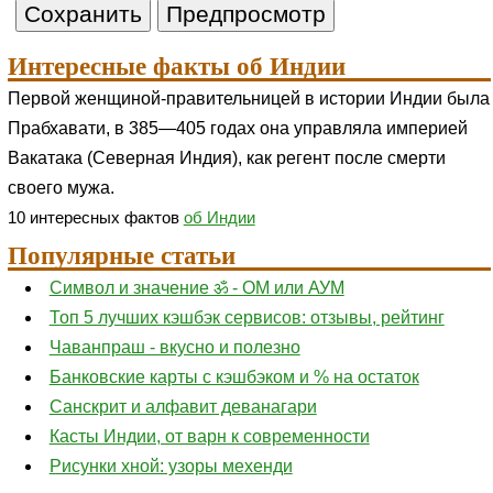
Интересные факты об Индии
Первой женщиной-правительницей в истории Индии была
Прабхавати, в 385—405 годах она управляла империей
Вакатака (Северная Индия), как регент после смерти
своего мужа.
10 интересных фактов
об Индии
Популярные статьи
Символ и значение ॐ - ОМ или АУМ
Топ 5 лучших кэшбэк сервисов: отзывы, рейтинг
Чаванпраш - вкусно и полезно
Банковские карты с кэшбэком и % на остаток
Санскрит и алфавит деванагари
Касты Индии, от варн к современности
Рисунки хной: узоры мехенди