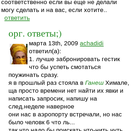
соответственно если вы еще не делали
могу сделать и на вас, если хотите..
ответить
орг. ответы;)
марта 13th, 2009
achadidi
ответил(а):
1. лучше забронировать гестик
что бы успеть смотаться
поужинать сразу.
я в прошлый раз стояла в
Ганеш
Химале,
ща просто времени нет найти их явки и
написать запросик, напишу на
след.неделе наверное
они нас в аэропорту встречали, но нас
было человк 6 что ль...
так что надо бы поискать что-нить чуть