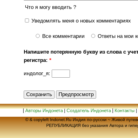
Что я могу вводить ?
Уведомлять меня о новых комментариях
Все комментарии
Ответы на мои 
Напишите потерянную букву из слова с уче
регистра:
*
индолог_я:
|
Авторы Индонета
|
Создатель Индонета
|
Контакты
© & copyleft Indonet.Ru Индия по-русски ~ Живой пут
РЕПУБЛИКАЦИЯ без указания Автора и гип