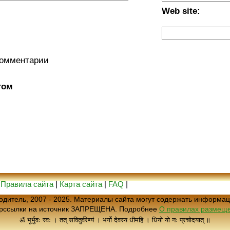
Web site:
комментарии
том
|
Правила сайта
|
Карта сайта
|
FAQ
|
еводитель, 2007 - 2025. Материалы сайта могут содержать информац
ерссылки на источник ЗАПРЕЩЕНА. Подробнее
О правилах размеще
ॐ भूर्भुवः स्वः । तत् सवितुर्वरेण्यं । भर्गो देवस्य धीमहि । धियो यो नः प्रचोदयात् ॥