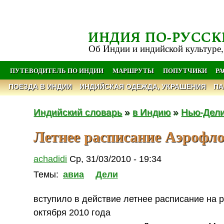
ИНДИЯ ПО-РУССК
Об Индии и индийской культуре,
ПУТЕВОДИТЕЛЬ ПО ИНДИИ
МАРШРУТЫ
ПОПУТЧИКИ
Р
ПОЕЗДА В ИНДИИ
ИНДИЙСКАЯ ОДЕЖДА, УКРАШЕНИЯ
ПА
Индийский словарь
»
в Индию
»
Нью-Дел
Летнее расписание Аэрофл
achadidi
Ср, 31/03/2010 - 19:34
Темы:
авиа
Дели
вступило в действие летнее расписание на 
октября 2010 года