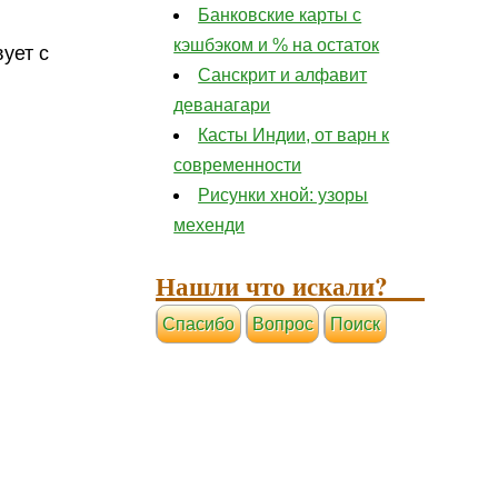
Банковские карты с
кэшбэком и % на остаток
ует с
Санскрит и алфавит
деванагари
Касты Индии, от варн к
современности
Рисунки хной: узоры
мехенди
Нашли что искали?
Cпасибо
Вопрос
Поиск