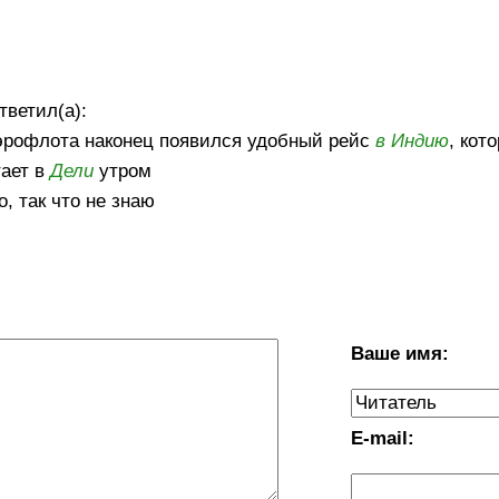
тветил(а):
Аэрофлота наконец появился удобный рейс
в Индию
, кот
тает в
Дели
утром
, так что не знаю
Ваше имя:
E-mail: