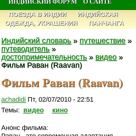
ИНДИЙСКИЙ ФОРУМ
О САЙТЕ
ПОЕЗДА В ИНДИИ
ИНДИЙСКАЯ
ОДЕЖДА, УКРАШЕНИЯ
ПАНЧАНГА
Индийский словарь
»
путешествие
»
путеводитель
»
достопримечательность
»
видео
»
Фильм Раван (Raavan)
Фильм Раван (Raavan)
achadidi
Пт, 02/07/2010 - 22:51
Темы:
видео
кино
Анонс фильма:
Раван - это современная адаптация