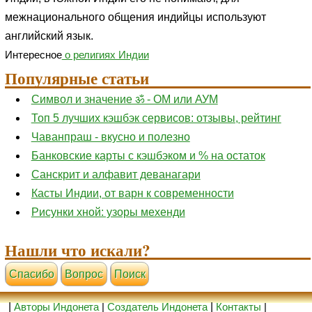
межнационального общения индийцы используют
английский язык.
Интересное
о религиях Индии
Популярные статьи
Символ и значение ॐ - ОМ или АУМ
Топ 5 лучших кэшбэк сервисов: отзывы, рейтинг
Чаванпраш - вкусно и полезно
Банковские карты с кэшбэком и % на остаток
Санскрит и алфавит деванагари
Касты Индии, от варн к современности
Рисунки хной: узоры мехенди
Нашли что искали?
Cпасибо
Вопрос
Поиск
|
Авторы Индонета
|
Создатель Индонета
|
Контакты
|