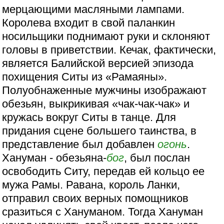
мерцающими масляными лампами.
Королева входит в свой паланкин
носильщики поднимают руки и склоняют
головы в приветствии. Кечак, фактически,
является Балийской версией эпизода
похищения Ситы из «Рамаяны».
Полуобнаженные мужчины изображают
обезьян, выкрикивая «чак-чак-чак» и
кружась вокруг Ситы в танце. Для
придания сцене большего таинства, в
представление был добавлен
огонь
.
Хануман - обезьяна-
бог
, был послан
освободить Ситу, передав ей кольцо ее
мужа Рамы. Равана, король Ланки,
отправил своих верных помощников
сразиться с Хануманом. Тогда Хануман