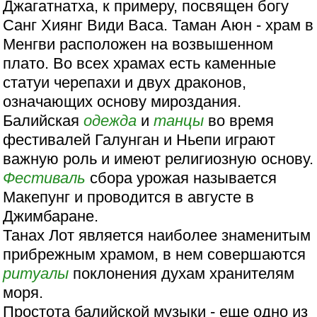
Джагатнатха, к примеру, посвящен богу
Санг Хиянг Види Васа. Таман Аюн - храм в
Менгви расположен на возвышенном
плато. Во всех храмах есть каменные
статуи черепахи и двух драконов,
означающих основу мироздания.
Балийская
одежда
и
танцы
во время
фестивалей Галунган и Ньепи играют
важную роль и имеют религиозную основу.
Фестиваль
сбора урожая называется
Макепунг и проводится в августе в
Джимбаране.
Танах Лот является наиболее знаменитым
прибрежным храмом, в нем совершаются
ритуалы
поклонения духам хранителям
моря.
Простота балийской музыки - еще одно из