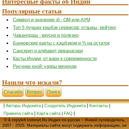
Интересные факты об Индии
Популярные статьи
Символ и значение ॐ - ОМ или АУМ
Топ 5 лучших кэшбэк сервисов: отзывы, рейтинг
Чаванпраш - вкусно и полезно
Банковские карты с кэшбэком и % на остаток
Санскрит и алфавит деванагари
Касты Индии, от варн к современности
Рисунки хной: узоры мехенди
Нашли что искали?
Cпасибо
Вопрос
Поиск
|
Авторы Индонета
|
Создатель Индонета
|
Контакты
|
Правила сайта
|
Карта сайта
|
FAQ
|
© & copyleft Indonet.Ru Индия по-русски ~ Живой путеводитель,
2007 - 2025. Материалы сайта могут содержать информацию, не