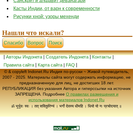
Санскрит и алфавит деванагари
Касты Индии, от варн к современности
Рисунки хной: узоры мехенди
Нашли что искали?
Cпасибо
Вопрос
Поиск
|
Авторы Индонета
|
Создатель Индонета
|
Контакты
|
Правила сайта
|
Карта сайта
|
FAQ
|
© & copyleft Indonet.Ru Индия по-русски ~ Живой путеводитель,
2007 - 2025. Материалы сайта могут содержать информацию, не
предназначенную для лиц, не достигших 18 лет.
РЕПУБЛИКАЦИЯ без указания Автора и гиперссылки на источник
ЗАПРЕЩЕНА. Подробнее
О правилах размещения и
использования материалов Indonet.Ru
ॐ भूर्भुवः स्वः । तत् सवितुर्वरेण्यं । भर्गो देवस्य धीमहि । धियो यो नः प्रचोदयात् ॥