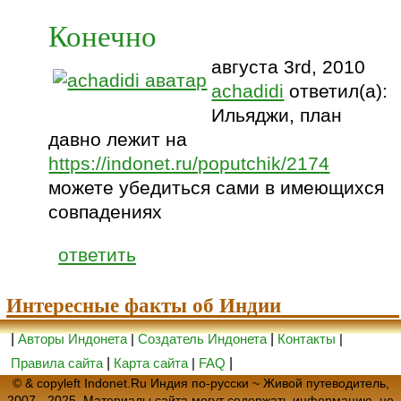
Конечно
августа 3rd, 2010
achadidi
ответил(а):
Ильяджи, план
давно лежит на
https://indonet.ru/poputchik/2174
можете убедиться сами в имеющихся
совпадениях
ответить
Интересные факты об Индии
|
Авторы Индонета
|
Создатель Индонета
|
Контакты
|
Правила сайта
|
Карта сайта
|
FAQ
|
© & copyleft Indonet.Ru Индия по-русски ~ Живой путеводитель,
2007 - 2025. Материалы сайта могут содержать информацию, не