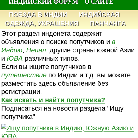
ИНДИЙСКИЙ ФОРУМ
О САЙТЕ
ПОЕЗДА В ИНДИИ
ИНДИЙСКАЯ
ОДЕЖДА, УКРАШЕНИЯ
ПАНЧАНГА
Этот раздел индонета содержит
объявления о поиске попутчиков и
в
Индию
,
Непал
, другие страны южной Азии
и
ЮВА
различных типов.
Если вы ищите попутчиков в
путешествие
по Индии и т.д. вы можете
разместить здесь объявление без
регистрации.
Как искать и найти попутчика?
Подписаться на новости раздела "Ищу
попутчика"