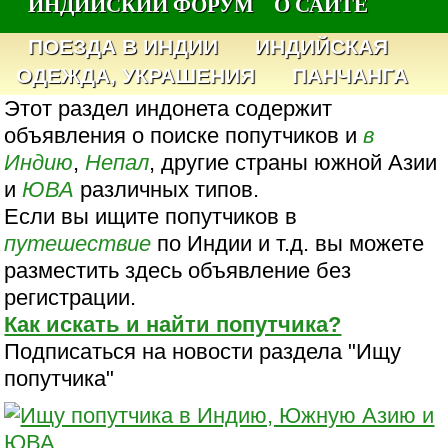
ИНДИЙСКИЙ ФОРУМ
О САЙТЕ
ПОЕЗДА В ИНДИИ
ИНДИЙСКАЯ
ОДЕЖДА, УКРАШЕНИЯ
ПАНЧАНГА
Этот раздел индонета содержит
объявления о поиске попутчиков и
в
Индию
,
Непал
, другие страны южной Азии
и
ЮВА
различных типов.
Если вы ищите попутчиков в
путешествие
по Индии и т.д. вы можете
разместить здесь объявление без
регистрации.
Как искать и найти попутчика?
Подписаться на новости раздела "Ищу
попутчика"