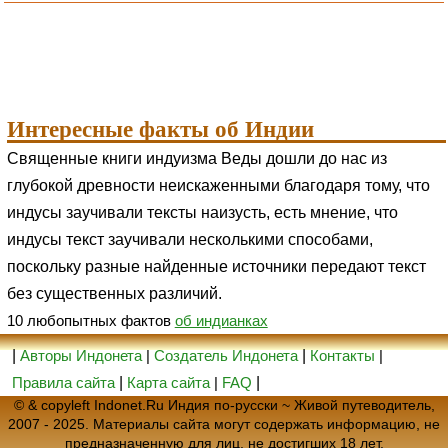
Интересные факты об Индии
Священные книги индуизма Веды дошли до нас из
глубокой древности неискаженными благодаря тому, что
индусы заучивали тексты наизусть, есть мнение, что
индусы текст заучивали несколькими способами,
поскольку разные найденные источники передают текст
без существенных различий.
10 любопытных фактов
об индианках
|
Авторы Индонета
|
Создатель Индонета
|
Контакты
|
Правила сайта
|
Карта сайта
|
FAQ
|
© & copyleft Indonet.Ru Индия по-русски ~ Живой путеводитель,
2007 - 2025. Материалы сайта могут содержать информацию, не
предназначенную для лиц, не достигших 18 лет.