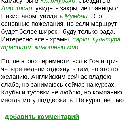
Камасутры в
Кхаджурахо
, съездить в
Амритсар
, увидеть закрытие границы с
Пакистаном, увидеть
Мумбай
. Это
основные пожелания, но если маршрут
будет более широк - буду только рада.
Интересно все - храмы,
парки
,
культура
,
традиции
,
животный мир
.
После этого переместиться в Гоа и три-
четыре недели отдохнуть там, но это по
желанию. Английским сейчас владею
слабо, но занимаюсь сейчас на курсах.
Клубы и тусовки не люблю, но компанию
иногда могу поддержать. Не курю, не пью.
Добавить комментарий