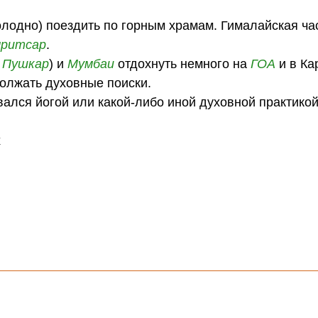
олодно) поездить по горным храмам. Гималайская ча
ритсар
.
,
Пушкар
) и
Мумбаи
отдохнуть немного на
ГОА
и в Ка
олжать духовные поиски.
вался йогой или какой-либо иной духовной практикой
х