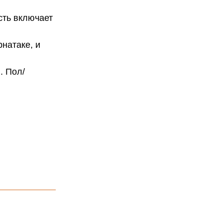
сть включает
рнатаке, и
. Пол/