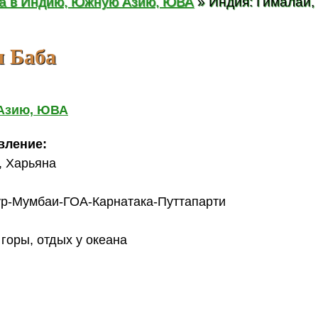
ка в Индию, Южную Азию, ЮВА
» Индия: Гималаи,
и Баба
 Азию, ЮВА
вление:
, Харьяна
р-Мумбаи-ГОА-Карнатака-Путтапарти
горы, отдых у океана