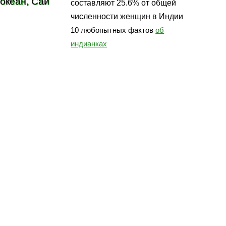
 океан, Саи
составляют 25.6% от общей
численности женщин в Индии
10 любопытных фактов
об
индианках