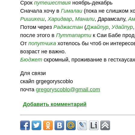
Срок
путешествия
ноябрь-декабрь
Сначала хочу в
Гималаи
(пока не слишком х
Ришикеш
,
Харидвар
,
Манали
, Дарамсалу,
Ам
Потом через
Раджастан
(
Джайпур
,
Удайпур
после этого в
Путтапарти
к Саи Бабе прод
От
попутчика
хотелось бы чтоб он интересо
возраст не важно.
Бюджет
скромный, проживание в гестхауса
Для связи
скайп grgegoryscoblo
почта
gregoryscoblo@gmail.com
Добавить комментарий