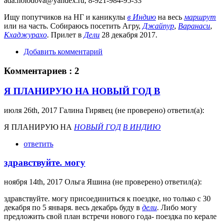
ada.holodova@yandex.ru, 8-921-984-95-33
Ищу попутчиков на НГ и каникулы
в Индию
на весь
маршрут
или на часть. Собираюсь посетить Агру,
Джайпур
,
Варанаси
,
Кхаджурахо
. Прилет в
Дели
28 декабря 2017.
Добавить комментарий
Комментариев : 2
Я ПЛАНИРУЮ НА НОВЫЙ ГОД В
июля 26th, 2017 Галина Гирявец (не проверено) ответил(а):
Я ПЛАНИРУЮ НА
НОВЫЙ ГОД
В ИНДИЮ
ответить
здравствуйте. могу
ноября 14th, 2017 Ольга Яшина (не проверено) ответил(а):
здравствуйте. могу присоединиться к поездке, но только с 30
декабря по 5 января. весь декабрь буду в
дели
. Либо могу
предложить свой план встречи нового года- поездка по керале