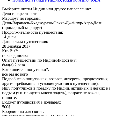
Поиск попутчика в Индию, Южную Азию, ЮВА
Выберите штаты Индии или другое направление:
Дели и окрестности
Маршрут по городам:
Дели-Варанаси-Кхаджурахо-Орчха-Джайпур-Агра-Дели
(примерный маршрут)
Продолжительность путешествия:
14 дней
Дата начала путешествия:
28 декабря 2017
Кто Вы?:
пока одиночка
Опыт путешествий по Индии/Индостану:
был(а) 2 раза
Кого ищете в попутчики?:
все равно кого
Подробнее о попутчиках, возраст, интересы, предпочтения,
другие требования и условия участия в путешествии):
Ищу попутчиков в поездку по Индии, активных и легких на
подъем (т.к. придется много ходить), возраст не важен,
пишите.
Бюджет путешествия в долларах:
500$
Координаты для связи :