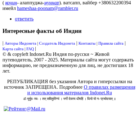
(
кочин
- алаппуджа-
муннар
). ватсапп, вайбер +380632200394
имейл
hameshaa-poonam@rambler.ru
ответить
Интересные факты об Индии
|
|
|
Авторы Индонета
|
Создатель Индонета
Контакты
|
Правила сайта
|
Карта сайта
|
FAQ
© & copyleft Indonet.Ru Индия по-русски ~ Живой
путеводитель, 2007 - 2025. Материалы сайта могут содержать
информацию, не предназначенную для лиц, не достигших 18
лет.
РЕПУБЛИКАЦИЯ без указания Автора и гиперссылки на
источник ЗАПРЕЩЕНА. Подробнее
О правилах размещения
и использования материалов Indonet.Ru
ॐ भूर्भुवः स्वः । तत् सवितुर्वरेण्यं । भर्गो देवस्य धीमहि । धियो यो नः प्रचोदयात् ॥