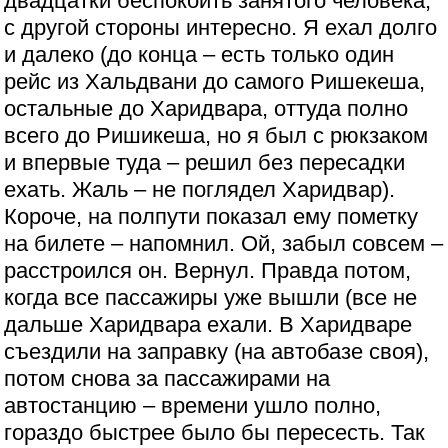
двадцатки беспокоить занятого человека,
с другой стороны интересно. Я ехал долго
и далеко (до конца – есть только один
рейс из Хальдвани до самого Ришекеша,
остальные до Харидвара, оттуда полно
всего до Ришикеша, но я был с рюкзаком
и впервые туда – решил без пересадки
ехать. Жаль – не поглядел Харидвар).
Короче, на полпути показал ему пометку
на билете – напомнил. Ой, забыл совсем –
расстроился он. Вернул. Правда потом,
когда все пассажиры уже вышли (все не
дальше Харидвара ехали. В Харидваре
съездили на заправку (на автобазе своя),
потом снова за пассажирами на
автостанцию – времени ушло полно,
гораздо быстрее было бы пересесть. Так