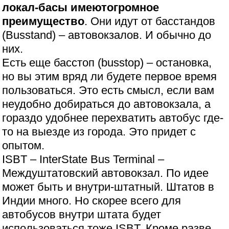
локал-басы имеютогромное
преимущество
. Они идут от басстандов
(Busstand) – автовокзалов. И обычно до
них.
Есть еще басстоп (busstop) – остановка,
но вы этим вряд ли будете первое время
пользоваться. Это есть смысл, если вам
неудобно добираться до автовокзала, а
гораздо удобнее перехватить автобус где-
то на выезде из города. Это придет с
опытом.
ISBT – InterState Bus Terminal –
Междуштатовский автовокзал. По идее
может быть и внутри-штатный. Штатов в
Индии много. Но скорее всего для
автобусов внутри штата будет
использоваться тоже ISBT. Кроме разве