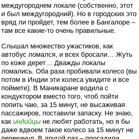
междугороднем локале (собственно, этот
и был междугородний). Но в городских это
вряд ли пройдет, тем более в Бангалоре –
там все какие-то очень правильные.
Слышал множество ужастиков, как
автобус ломался, и всех бросали… Жуть
по коже дерет… Дважды локалы
ломались. Оба раза пробивали колесо (вы
потом в Индии эти колеса увидите и все
поймете). В Маникаране водила с
кондуктором вместо того, чтоб пойти
попить чаю, за 15 минут, не высаживая
пассажиров, поставили запаску. Не знаю,
как
индийцы
не любят работать, но я бы
даже вдвоем такое колесо за 15 минут не
перекинул. В другой раз – просадили