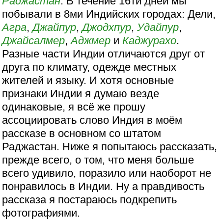
Раджастан
. В течение 16ти дней мы
побывали в 8ми Индийских городах: Дели,
Агра
,
Джайпур
,
Джодхпур
,
Удайпур
,
Джайсалмер
,
Аджмер
и
Каджурахо
.
Разные части Индии отличаются друг от
друга по климату, одежде местных
жителей и языку. И хотя основные
признаки Индии я думаю везде
одинаковые, я всё же прошу
ассоциировать слово Индия в моём
рассказе в основном со штатом
Раджастан. Ниже я попытаюсь рассказать,
прежде всего, о том, что меня больше
всего удивило, поразило или наоборот не
понравилось в Индии. Ну а правдивость
рассказа я постараюсь подкрепить
фотографиями.