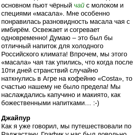
основном пьют чёрный
чай
с молоком и
специями «масала». Мне особенно
понравилась разновидность масала чая с
имбирём. Освежает и согревает
одновременно! Думаю – это был бы
отличный напиток для холодного
Российского климата! Впрочем, мы этого
«масала» чая так упились, что когда после
10ти дней странствий случайно
наткнулись в Агре на кофейню «Costa», то
счастью нашему не было предела! Мы
наслаждались капучино и макиято, как
божественными напитками… :-)
Джайпур
Как я уже говорил, мы путешествовали по
Раджастану. График у нас был довольно