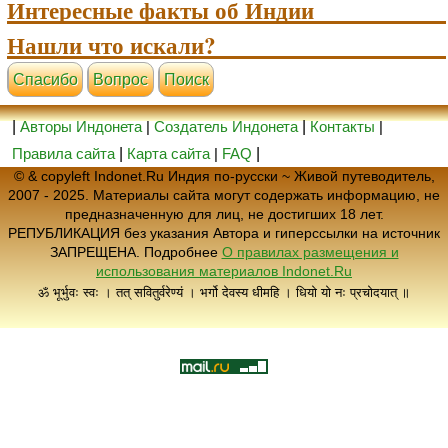
Интересные факты об Индии
Нашли что искали?
Cпасибо
Вопрос
Поиск
|
Авторы Индонета
|
Создатель Индонета
|
Контакты
|
Правила сайта
|
Карта сайта
|
FAQ
|
© & copyleft Indonet.Ru Индия по-русски ~ Живой путеводитель,
2007 - 2025. Материалы сайта могут содержать информацию, не
предназначенную для лиц, не достигших 18 лет.
РЕПУБЛИКАЦИЯ без указания Автора и гиперссылки на источник
ЗАПРЕЩЕНА. Подробнее
О правилах размещения и
использования материалов Indonet.Ru
ॐ भूर्भुवः स्वः । तत् सवितुर्वरेण्यं । भर्गो देवस्य धीमहि । धियो यो नः प्रचोदयात् ॥