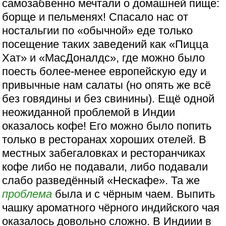
самозабвенно мечтали о домашней пище:
борще и пельменях! Спасало нас от
ностальгии по «обычной» еде только
посещение таких заведений как «Пицца
Хат» и «МасДоналдс», где можно было
поесть более-менее европейскую еду и
привычные нам салаты (но опять же всё
без говядины и без свинины). Ещё одной
неожиданной проблемой в Индии
оказалось кофе! Его можно было попить
только в ресторанах хороших отелей. В
местных забегаловках и ресторанчиках
кофе либо не подавали, либо подавали
слабо разведённый «Нескафе». Та же
проблема
была и с чёрным чаем. Выпить
чашку ароматного чёрного индийского чая
оказалось довольно сложно. В Индиии в