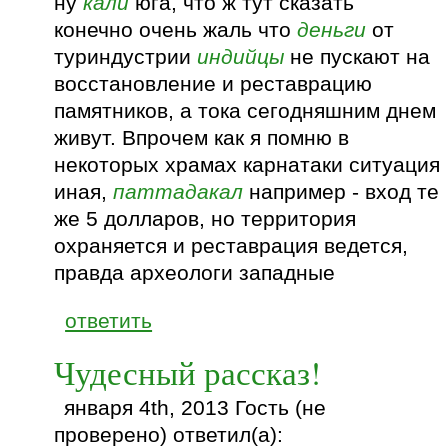
ну
кали
юга, что ж тут сказать
конечно очень жаль что
деньги
от
туриндустрии
индийцы
не пускают на
восстановление и реставрацию
памятников, а тока сегодняшним днем
живут. Впрочем как я помню в
некоторых храмах карнатаки ситуация
иная,
паттадакал
например - вход те
же 5 долларов, но территория
охраняется и реставрация ведется,
правда археологи западные
ответить
Чудесный рассказ!
января 4th, 2013 Гость (не
проверено) ответил(а):