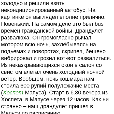
холодно и решили взять
некондиционированный автобус. На
картинке он выглядел вполне прилично.
Новенький. На самом деле это был bus
времен гражданской войны. Драндулет –
развалюха. Он громогласно рычал
мотором всю ночь, захлёбываясь на
подьемах и поворотах, скрипел, бешено
вибрировал и грозил вот-вот развалиться.
Из неказкрывающихся окон в салон со
свистом влетал очень холодный ночной
ветер. Вообщем, ночь кошмара нам
стоила 600 рупий-полулежачие места
(
Хоспет
-Мапуса). Старт в 6.30 вечера из
Хоспета, в Мапусе через 12 часов. Как ни
странно – наш драндулет пришел в
Мапусу по расписанию.