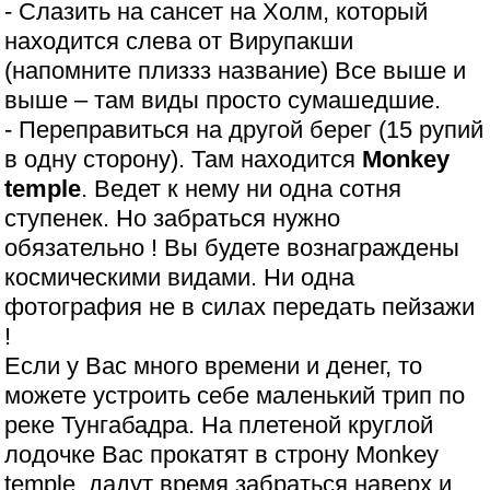
- Слазить на сансет на Холм, который
находится слева от Вирупакши
(напомните плиззз название) Все выше и
выше – там виды просто сумашедшие.
- Переправиться на другой берег (15 рупий
в одну сторону). Там находится
Monkey
temple
. Ведет к нему ни одна сотня
ступенек. Но забраться нужно
обязательно ! Вы будете вознаграждены
космическими видами. Ни одна
фотография не в силах передать пейзажи
!
Если у Вас много времени и денег, то
можете устроить себе маленький трип по
реке Тунгабадра. На плетеной круглой
лодочке Вас прокатят в строну Monkey
temple, дадут время забраться наверх и