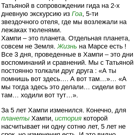
Татьяной в сопровождении гида на 2-х
дневную экскурсию из
Гоа
, 5-ти
звездочного отеля, где мы возлежали на
лежаках тюленями.
Хампи – это планета. Отдельная планета,
совсем не Земля.
Жизнь
на Марсе есть !
Все 3 дня, проведенные в Хампи – это дни
воспоминаний и сравнений. Мы с Татьяной
постоянно толкали друг друга : «А ты
помнишь вот здесь…. А вот там…»… «А
мы тогда здесь это делали… сидели вот
там… ходили вот тут…».
За 5 лет Хампи изменился. Конечно, для
планеты
Хампи,
история
которой
насчитывает ни одну сотню лет, 5 лет не
срок, но изменения есть. И это видно.