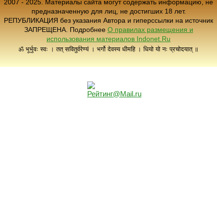
2007 - 2025. Материалы сайта могут содержать информацию, не
предназначенную для лиц, не достигших 18 лет.
РЕПУБЛИКАЦИЯ без указания Автора и гиперссылки на источник
ЗАПРЕЩЕНА. Подробнее
О правилах размещения и
использования материалов Indonet.Ru
ॐ भूर्भुवः स्वः । तत् सवितुर्वरेण्यं । भर्गो देवस्य धीमहि । धियो यो नः प्रचोदयात् ॥