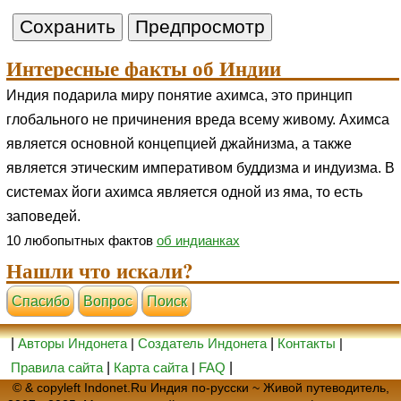
Интересные факты об Индии
Индия подарила миру понятие ахимса, это принцип
глобального не причинения вреда всему живому. Ахимса
является основной концепцией джайнизма, а также
является этическим императивом буддизма и индуизма. В
системах йоги ахимса является одной из яма, то есть
заповедей.
10 любопытных фактов
об индианках
Нашли что искали?
Cпасибо
Вопрос
Поиск
|
Авторы Индонета
|
Создатель Индонета
|
Контакты
|
Правила сайта
|
Карта сайта
|
FAQ
|
© & copyleft Indonet.Ru Индия по-русски ~ Живой путеводитель,