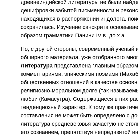
древнеиндийской литературы не были найде
дешифровки забытой письменности и реконс
находящихся в распоряжении индолога, поис
сохранилась. Изучение санскрита основывае
образом грамматики Панини IV в. до х.э.
Но, с другой стороны, современный ученый 
обширного материала, уже отобранного мно
Литература
представлена главным образом
комментариями, эпическими поэмами (Махабх
общественных отношений в качестве основн
религиозно-моральном долге (так называе
любви (Камасутра). Содержащиеся в них ра
тенденциозный характер. К тому же практиче
составления не может быть определено с до
литература средневековья зачастую не стол
его сознанием, препятствуя непредвзятой ин