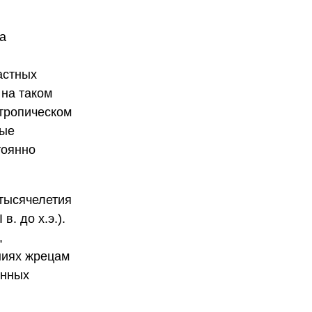
а
астных
 на таком
 тропическом
ные
тоянно
 тысячелетия
. до х.э.).
,
ниях жрецам
енных