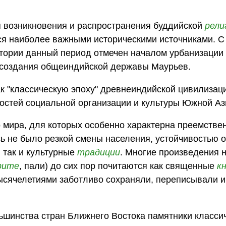
ремя возникновения и распространения буддийской
рели
ся наиболее важными историческими источниками. С 
стории данный период отмечен началом урбанизации
о создания общеиндийской державы Маурьев.
ь как "классическую эпоху" древнеиндийской цивилизац
остей социальной организации и культуры Южной Аз
о мира, для которых особенно характерна преемстве
есь не было резкой смены населения, устойчивостью 
 так и культурные
традиции
. Многие произведения 
рите
, пали) до сих пор почитаются как священные
к
тысячелетиями заботливо сохраняли, переписывали и
льшинства стран Ближнего Востока памятники класси