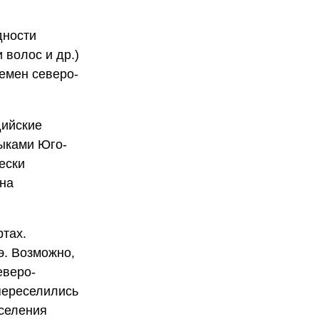
дности
 волос и др.)
лемен северо-
дийские
зыками Юго-
ески
 на
тах.
.э. Возможно,
еверо-
 переселились
аселения