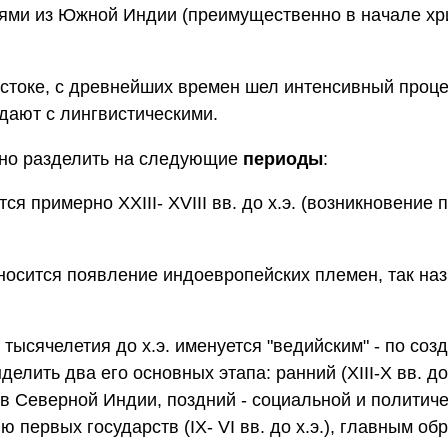
ями из Южной Индии (преимущественно в начале хр
остоке, с древнейших времен шел интенсивный проц
адают с лингвистическими.
но разделить на следующие
периоды
:
я примерно XXIII- XVIII вв. до х.э. (возникновение 
относится появление индоевропейских племен, так н
 тысячелетия до х.э. именуется "ведийским" - по соз
лить два его основных этапа: ранний (XIII-Х вв. до 
в Северной Индии, поздний - социальной и политич
ервых государств (IX- VI вв. до х.э.), главным об