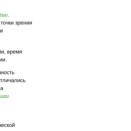
гии
.
точки зрения
 и
ии, время
ии.
нность
отличались
на
ниги
ческой