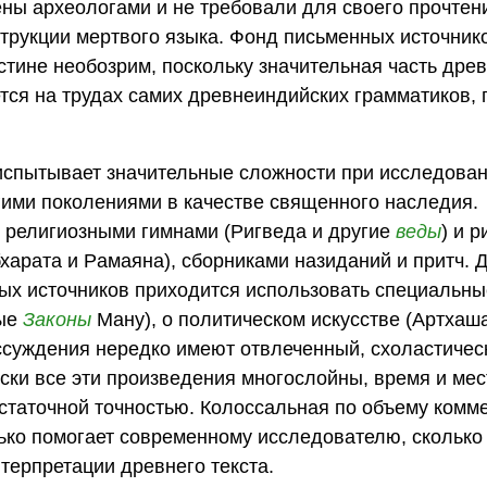
ны археологами и не требовали для своего прочтен
трукции мертвого языка. Фонд письменных источник
тине необозрим, поскольку значительная часть древ
тся на трудах самих древнеиндийских грамматиков,
испытывает значительные сложности при исследован
гими поколениями в качестве священного наследия.
 религиозными гимнами (Ригведа и другие
веды
) и 
арата и Paмаяна), сборниками назиданий и притч. 
ых источников приходится использовать специальны
мые
Законы
Ману), о политическом искусстве (Артхаша
ссуждения нередко имеют отвлеченный, схоластичес
ски все эти произведения многослойны, время и мес
статочной точностью. Колоссальная по объему комм
ько помогает современному исследователю, сколько 
терпретации древнего текста.