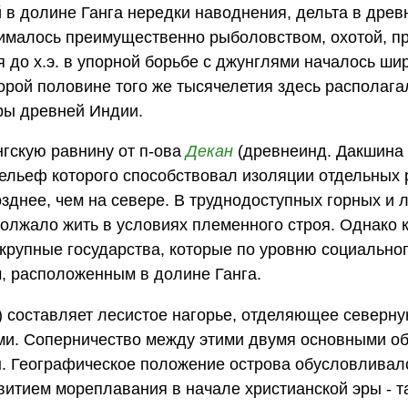
й в долине Ганга нередки наводнения, дельта в дре
нималось преимущественно рыболовством, охотой, 
 до х.э. в упорной борьбе с джунглями началось ши
торой половине того же тысячелетия здесь располага
ры древней Индии.
гскую равнину от п-ова
Декан
(древнеинд. Дакшина -
ельеф которого способствовал изоляции отдельных 
зднее, чем на севере. В труднодоступных горных и 
олжало жить в условиях племенного строя. Однако к
крупные государства, которые по уровню социальног
м, расположенным в долине Ганга.
 составляет лесистое нагорье, отделяющее северну
ми. Соперничество между этими двумя основными о
ы. Географическое положение острова обусловливал
витием мореплавания в начале христианской эры - т