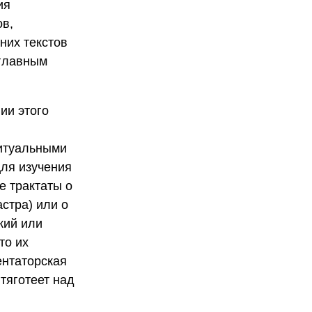
ия
ов,
них текстов
 главным
ии этого
ритуальными
Для изучения
е трактаты о
стра) или о
кий или
то их
ентаторская
тяготеет над