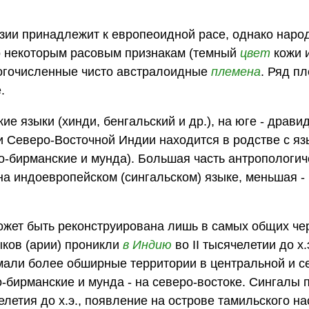
ии принадлежит к европеоидной расе, однако наро
о некоторым расовым признакам (темный
цвет
кожи и
ногочисленные чисто австралоидные
племена
. Ряд п
.
 языки (хинди, бенгальский и др.), на юге - драви
 и Северо-Восточной Индии находится в родстве с я
то-бирманские и мунда). Большая часть антропологич
а индоевропейском (сингальском) языке, меньшая -
жет быть реконструирована лишь в самых общих чер
ыков (арии) проникли
в Индию
во II тысячелетии до х
али более обширные территории в центральной и с
о-бирманские и мунда - на северо-востоке. Сингалы
елетия до х.э., появление на острове тамильского н