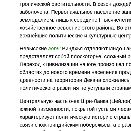
тропической растительности. В сезон дожде
заболочена. Первоначальное население за
земледелием; лишь к середине I тысячелетия
хозяйственное освоение этого района. Во в
важнейшие политические и культурные цент
Невысокие
горы
Виндхья отделяют Индо-Ган
представляет собой плоскогорье, сложный р
Переход к цивилизации на юге произошел по
областях до нового времени население прод
древности на территории Декана сложились 
политического развития не уступали страна
Центральную часть о-ва Шри-Ланка (Цейлон)
южной низменности, покрытой густыми леса
характеризует политическую историю стран
связи с южноиндийским побережьем, а с раз