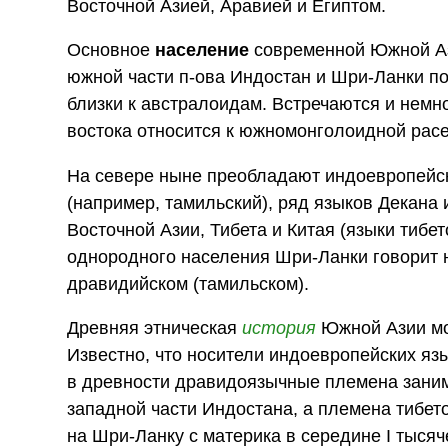
Восточной Азией, Аравией и Египтом.
Основное
население
современной Южной Аз
южной части п-ова Индостан и Шри-Ланки п
близки к австралоидам. Встречаются и нем
востока относится к южномонголоидной расе
На севере ныне преобладают индоевропейские
(например, тамильский), ряд языков Декана
Восточной Азии, Тибета и Китая (языки тибе
однородного населения Шри-Ланки говорит н
дравидийском (тамильском).
Древняя этническая
история
Южной Азии мо
Известно, что носители индоевропейских яз
в древности дравидоязычные племена заним
западной части Индостана, а племена тибет
на Шри-Ланку с материка в середине I тысяч