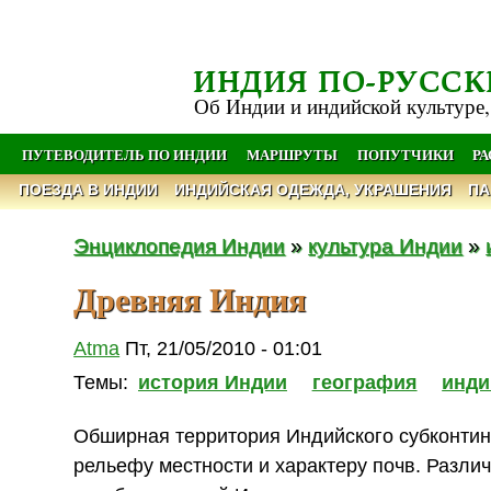
ИНДИЯ ПО-РУССК
Об Индии и индийской культуре,
ПУТЕВОДИТЕЛЬ ПО ИНДИИ
МАРШРУТЫ
ПОПУТЧИКИ
Р
ПОЕЗДА В ИНДИИ
ИНДИЙСКАЯ ОДЕЖДА, УКРАШЕНИЯ
ПА
Энциклопедия Индии
»
культура Индии
»
Древняя Индия
Atma
Пт, 21/05/2010 - 01:01
Темы:
история Индии
география
инд
Обширная территория Индийского субконтине
рельефу местности и характеру почв. Разли