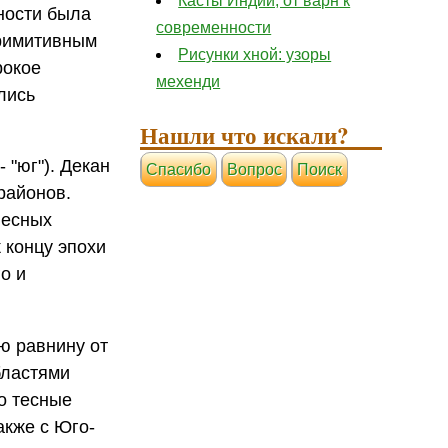
Касты Индии, от варн к
вности была
современности
примитивным
Рисунки хной: узоры
рокое
мехенди
лись
Нашли что искали?
 "юг"). Декан
Cпасибо
Вопрос
Поиск
районов.
лесных
 концу эпохи
о и
ю равнину от
бластями
о тесные
акже с Юго-