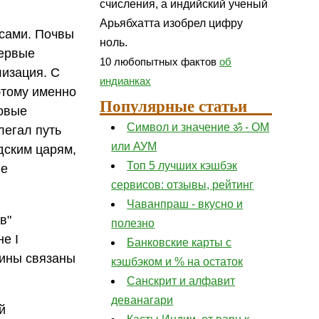
счисления, а индийский ученый
Арьябхатта изобрел цифру
есами. Почвы
ноль.
первые
10 любопытных фактов
об
лизация. С
индианках
этому именно
Популярные статьи
говые
Символ и значение ॐ - ОМ
легал путь
или АУМ
дским царям,
Топ 5 лучших кэшбэк
ле
сервисов: отзывы, рейтинг
Чаванпраш - вкусно и
в"
полезно
е I
Банковские карты с
нины связаны
кэшбэком и % на остаток
Санскрит и алфавит
деванагари
й