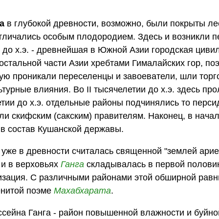
а
в глубокой древности, возможно, были покрыты л
тличались особым плодородием. Здесь и возникли 
и до х.э. - древнейшая в Южной Азии городская циви
 остальной части Азии хребтами Гималайских гор, по
рую проникали переселенцы и завоеватели, шли тор
урные влияния. Во II тысячелетии до х.э. здесь про
етии до х.э. отдельные районы подчинялись то перси
ли скифским (сакским) правителям. Наконец, в нача
 в состав Кушанской державы.
уже в древности считалась священной "землей арие
 и в верховьях
Ганга
складывалась в первой половин
лизация. С различными районами этой обширной рав
енитой поэме
Махабхарата
.
ссейна Ганга - район повышенной влажности и буйно