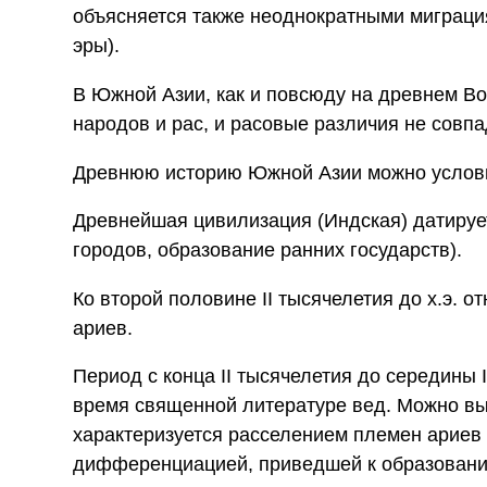
объясняется также неоднократными миграци
эры).
В Южной Азии, как и повсюду на древнем В
народов и рас, и расовые различия не совп
Древнюю историю Южной Азии можно услов
Древнейшая цивилизация (Индская) датируетс
городов, образование ранних государств).
Ко второй половине II тысячелетия до х.э. 
ариев.
Период с конца II тысячелетия до середины I
время священной литературе вед. Можно выде
характеризуется расселением племен ариев 
дифференциацией, приведшей к образованию п