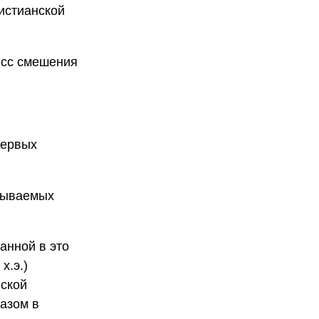
истианской
есс смешения
первых
азываемых
данной в это
х.э.)
еской
разом в