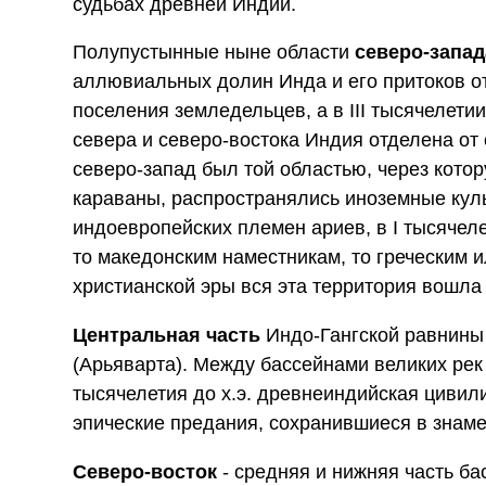
судьбах древней Индии.
Полупустынные ныне области
северо-запад
аллювиальных долин Инда и его притоков о
поселения земледельцев, а в III тысячелети
севера и северо-востока Индия отделена от
северо-запад был той областью, через кото
караваны, распространялись иноземные культ
индоевропейских племен ариев, в I тысячел
то македонским наместникам, то греческим и
христианской эры вся эта территория вошла
Центральная часть
Индо-Гангской равнины 
(Арьяварта). Между бассейнами великих рек
тысячелетия до х.э. древнеиндийская циви
эпические предания, сохранившиеся в знам
Северо-восток
- средняя и нижняя часть ба