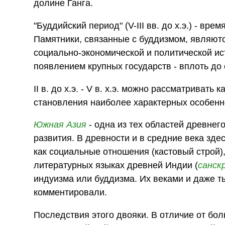
долине Ганга.
"Буддийский период" (V-III вв. до х.э.) - в
Памятники, связанные с буддизмом, являют
социально-экономической и политической и
появлением крупных государств - вплоть д
II в. до х.э. - V в. х.э. можно рассматриват
становления наиболее характерных особенн
Южная Азия
- одна из тех областей древнег
развития. В древности и в средние века зд
как социальные отношения (кастовый строй),
литературных языках древней Индии (
санск
индуизма или буддизма. Их веками и даже 
комментировали.
Последствия этого двояки. В отличие от бо