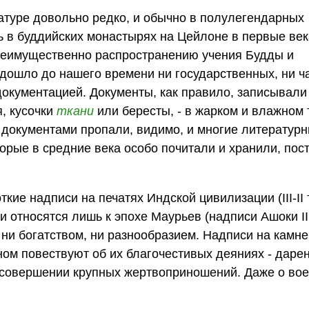
атуре довольно редко, и обычно в полулегендарных
ь в буддийских монастырях на Цейлоне в первые век
реимущественно распространению учения Будды и
ошло до нашего времени ни государственных, ни ч
документацией. Документы, как правило, записывали
, кусочки
ткани
или бересты, - в жарком и влажном
с документами пропали, видимо, и многие литератур
торые в средние века особо почитали и хранили, пос
кие надписи на печатях Индской цивилизации (III-II
 относятся лишь к эпохе Маурьев (надписи Ашоки III в
ни богатством, ни разнообразием. Надписи на камне
ном повествуют об их благочестивых деяниях - даре
 совершении крупных жертвоприношений. Даже о во