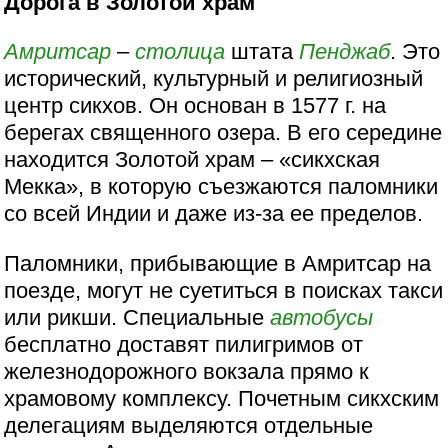
Дорога в Золотой храм
Амритсар
–
столица
штата
Пенджаб
. Это
исторический, культурный и религиозный
центр сикхов. Он основан в 1577 г. на
берегах священного озера. В его середине
находится Золотой храм – «сикхская
Мекка», в которую съезжаются паломники
со всей Индии и даже из-за ее пределов.
Паломники, прибывающие в Амритсар на
поезде, могут не суетиться в поисках такси
или рикши. Специальные
автобусы
бесплатно доставят пилигримов от
железнодорожного вокзала прямо к
храмовому комплексу. Почетным сикхским
делегациям выделяются отдельные