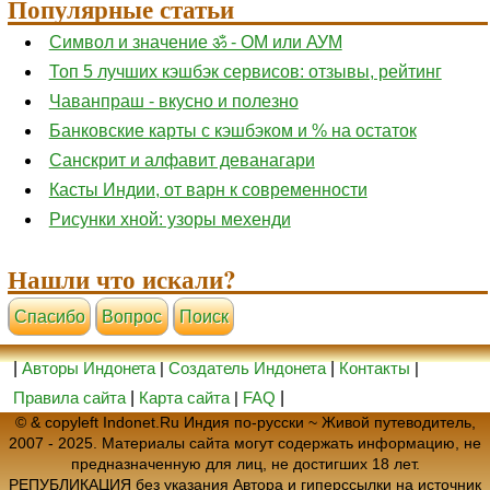
Популярные статьи
Символ и значение ॐ - ОМ или АУМ
Топ 5 лучших кэшбэк сервисов: отзывы, рейтинг
Чаванпраш - вкусно и полезно
Банковские карты с кэшбэком и % на остаток
Санскрит и алфавит деванагари
Касты Индии, от варн к современности
Рисунки хной: узоры мехенди
Нашли что искали?
Cпасибо
Вопрос
Поиск
|
Авторы Индонета
|
Создатель Индонета
|
Контакты
|
Правила сайта
|
Карта сайта
|
FAQ
|
© & copyleft Indonet.Ru Индия по-русски ~ Живой путеводитель,
2007 - 2025. Материалы сайта могут содержать информацию, не
предназначенную для лиц, не достигших 18 лет.
РЕПУБЛИКАЦИЯ без указания Автора и гиперссылки на источник