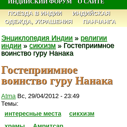
ИНДИЙСКИЙ ФОРУМ
О САЙТЕ
ПОЕЗДА В ИНДИИ
ИНДИЙСКАЯ
ОДЕЖДА, УКРАШЕНИЯ
ПАНЧАНГА
Энциклопедия Индии
»
религии
индии
»
сикхизм
» Гостеприимное
воинство гуру Нанака
Гостеприимное
воинство гуру Нанака
Atma
Вс, 29/04/2012 - 23:49
Темы:
интересные места
сикхизм
храмы
Амритсар