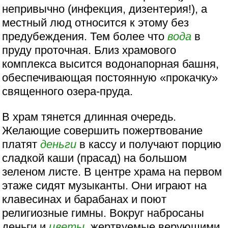
непривычно (инфекция, дизентерия!), а
местный люд относится к этому без
предубеждения. Тем более что
вода
в
пруду проточная. Близ храмового
комплекса высится водонапорная башня,
обеспечивающая постоянную «прокачку»
священного озера-пруда.
В храм тянется длинная очередь.
Желающие совершить пожертвование
платят
деньги
в кассу и получают порцию
сладкой каши (прасад) на большом
зеленом листе. В центре храма на первом
этаже сидят музыканты. Они играют на
клавесинах и барабанах и поют
религиозные гимны. Вокруг набросаны
деньги и
цветы
, жертвуемые верующими.