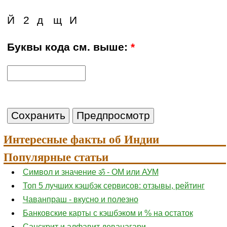
Й
2
д
щ
И
Буквы кода см. выше:
*
Интересные факты об Индии
Популярные статьи
Символ и значение ॐ - ОМ или АУМ
Топ 5 лучших кэшбэк сервисов: отзывы, рейтинг
Чаванпраш - вкусно и полезно
Банковские карты с кэшбэком и % на остаток
Санскрит и алфавит деванагари