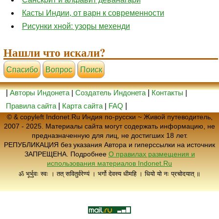
Касты Индии, от варн к современности
Рисунки хной: узоры мехенди
Нашли что искали?
Cпасибо
Вопрос
Поиск
|
Авторы Индонета
|
Создатель Индонета
|
Контакты
|
Правила сайта
|
Карта сайта
|
FAQ
|
© & copyleft Indonet.Ru Индия по-русски ~ Живой путеводитель,
2007 - 2025. Материалы сайта могут содержать информацию, не
предназначенную для лиц, не достигших 18 лет.
РЕПУБЛИКАЦИЯ без указания Автора и гиперссылки на источник
ЗАПРЕЩЕНА. Подробнее
О правилах размещения и
использования материалов Indonet.Ru
ॐ भूर्भुवः स्वः । तत् सवितुर्वरेण्यं । भर्गो देवस्य धीमहि । धियो यो नः प्रचोदयात् ॥