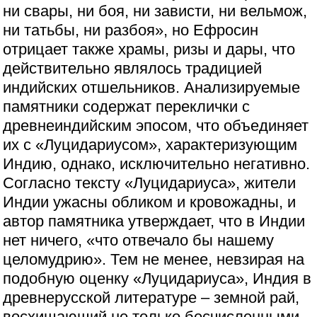
ни свары, ни боя, ни зависти, ни вельмож,
ни татьбы, ни разбоя», но Ефросин
отрицает также храмы, ризы и дары, что
действительно являлось традицией
индийских отшельников. Анализируемые
памятники содержат переклички с
древнеиндийским эпосом, что объединяет
их с «Луцидариусом», характеризующим
Индию, однако, исключительно негативно.
Согласно тексту «Луцидариуса», жители
Индии ужасны обликом и кровожадны, и
автор памятника утверждает, что в Индии
нет ничего, «что отвечало бы нашему
целомудрию». Тем не менее, невзирая на
подобную оценку «Луцидариуса», Индия в
древнерусской литературе – земной рай,
восхищающий не только бесчисленными