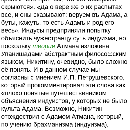
скрыются». «Да о вере же о их распытах
все, и оны сказывают: веруем въ Адама, а
буты, кажуть, то есть Адамъ и род его
весь». Индусы предприняли попытку
объяснить чужестранцу суть индуизма, но,
поскольку
теория
Атмана изложена
Упанишадами абстрактным философским
языком, Никитину, очевидно, было сложно
её понять. И в данном случае мы
согласны с мнением И.П. Петрушевского,
который прокомментировал эти слова как
«плохо понятые путешественником
объяснения индуистов, у которых не было
культа Адама. Возможно, Никитин
отождествил с Адамом Атмана, который,
по учению брахманизма (индуизма),