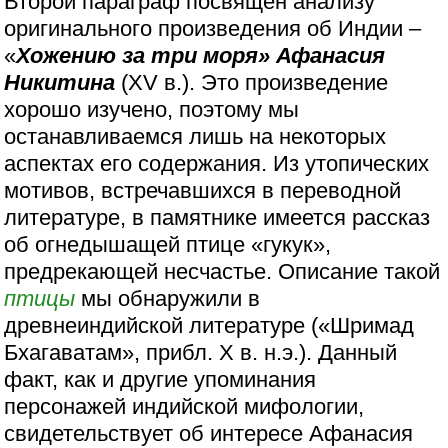
Второй параграф посвящён анализу
оригинального произведения об Индии –
«
Хожению за три моря» Афанасия
Никитина
(XV в.). Это произведение
хорошо изучено, поэтому мы
останавливаемся лишь на некоторых
аспектах его содержания. Из утопических
мотивов, встречавшихся в переводной
литературе, в памятнике имеется рассказ
об огнедышащей птице «гукук»,
предрекающей несчастье. Описание такой
птицы
мы обнаружили в
древнеиндийской литературе («Шримад
Бхагаватам», прибл. Х в. н.э.). Данный
факт, как и другие упоминания
персонажей индийской мифологии,
свидетельствует об интересе Афанасия