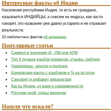
Интересные факты об Индии
Население республики Индия, то есть ее граждане,
называется ИНДИЙЦЫ, а совсем не индусы, как часто
говорят, это название уже давно устарело и не отражает
реальности.
10 любопытных фактов
об индианках
Популярные статьи
Символ и значение ॐ - ОМ или АУМ
Топ 5 лучших кэшбэк сервисов: отзывы, рейтинг
Чаванпраш - вкусно и полезно
Банковские карты с кэшбэком и % на остаток
Санскрит и алфавит деванагари
Касты Индии, от варн к современности
Рисунки хной: узоры мехенди
Нашли что искали?