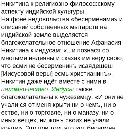
Никитина к религиозно-философскому
аспекту индийской культуры.
На фоне недовольства «бесерменами» и
описаний собственных мытарств на
индийской земле выделяется
благожелательное отношение Афанасия
Никитина к индусам: «...и познася со
многыми индеяны и сказах им веру свою,
что есми не бесерменинъ исаядешеш
[Иисусовой веры] есмь христианинъ».
Никитин даже идёт вместе с ними в
паломничество
.
Индусы
также
благожелательны к чужеземцу: «И они не
учали ся от меня крыти ни о чемъ, ни о
естве, ни о торговле, ни о маназу, ни о
иных вещех, ни жонъ своих не учали
крыти». Это при том, что «от бесермян