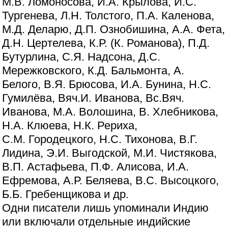
М.В. Ломоносова, И.А. Крылова, И.С.
Тургенева, Л.Н. Толстого, П.А. Каленова,
М.Д. Деларю, Д.П. Ознобишина, А.А. Фета,
Д.Н. Цертелева, К.Р. (К. Романова), П.Д.
Бутурлина, С.Я. Надсона, Д.С.
Мережковского, К.Д. Бальмонта, А.
Белого, В.Я. Брюсова, И.А. Бунина, Н.С.
Гумилёва, Вяч.И. Иванова, Вс.Вяч.
Иванова, М.А. Волошина, В. Хлебникова,
Н.А. Клюева, Н.К. Рериха,
С.М. Городецкого, Н.С. Тихонова, В.Г.
Лидина, Э.И. Выгодской, М.И. Чистякова,
В.П. Астафьева, П.Ф. Алисова, И.А.
Ефремова, А.Р. Беляева, В.С. Высоцкого,
Б.Б. Гребенщикова и др.
Одни писатели лишь упоминали Индию
или включали отдельные индийские