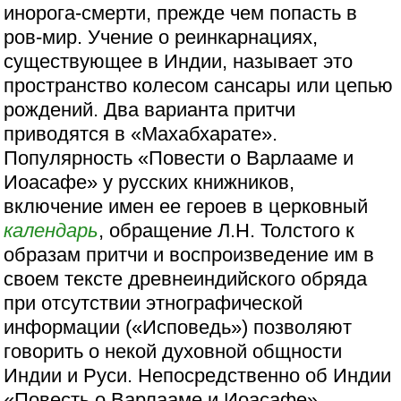
инорога-смерти, прежде чем попасть в
ров-мир. Учение о реинкарнациях,
существующее в Индии, называет это
пространство колесом сансары или цепью
рождений. Два варианта притчи
приводятся в «Махабхарате».
Популярность «Повести о Варлааме и
Иоасафе» у русских книжников,
включение имен ее героев в церковный
календарь
, обращение Л.Н. Толстого к
образам притчи и воспроизведение им в
своем тексте древнеиндийского обряда
при отсутствии этнографической
информации («Исповедь») позволяют
говорить о некой духовной общности
Индии и Руси. Непосредственно об Индии
«Повесть о Варлааме и Иоасафе»