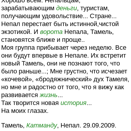
Хорошо всем. Непальцам,
зарабатывающим
деньги
, туристам,
получающим удовольствие... Стране...
Непал перестает быть истинной,чистой
экзотикой. И
ворота
Непала, Тамель,
становятся ближе и проще..
Моя группа прибывает через неделю. Все
они будут впервые в Непале. Их встретит
новый Тамель, они не познают того, что
было раньше...; Мне грустно, что исчезает
«кочевой», «бродяжнический» дух Тамеля,
но мне и радостно от того, что я вижу как
развивается
жизнь
...
Так творится новая
история
...
На моих глазах.
Тамель,
Катманду
, Непал. 29.09.2009.