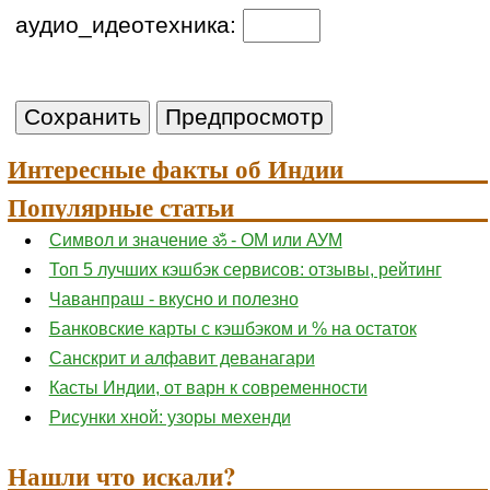
аудио_идеотехника:
Интересные факты об Индии
Популярные статьи
Символ и значение ॐ - ОМ или АУМ
Топ 5 лучших кэшбэк сервисов: отзывы, рейтинг
Чаванпраш - вкусно и полезно
Банковские карты с кэшбэком и % на остаток
Санскрит и алфавит деванагари
Касты Индии, от варн к современности
Рисунки хной: узоры мехенди
Нашли что искали?