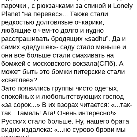
парочки , с рюкзачками за спиной и Lonely
Planet “на перевес»... Также стали
редкостью долговязые очкарики,
любящие о чем-то долго и нудно
расспрашивать бродящих «sadhu”. Да и
самих «дедушек»- саду стало меньше и
они все больше стали смахивать на
бомжей с московского вокзала(СПб). А
может быть это бомжи питерские стали
«светлее»?
Зато появились группы чисто одетых,
спокойных и любопытствующих господ
«за сорок...» В их взорах читается: «...так-
так...Тамель! Ага! Очень интересно!».
Русских стало больше. Ну, нашего брата
видно издалека: «...но сурово брови мы