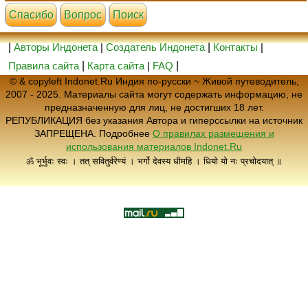
Cпасибо
Вопрос
Поиск
|
Авторы Индонета
|
Создатель Индонета
|
Контакты
|
Правила сайта
|
Карта сайта
|
FAQ
|
© & copyleft Indonet.Ru Индия по-русски ~ Живой путеводитель,
2007 - 2025. Материалы сайта могут содержать информацию, не
предназначенную для лиц, не достигших 18 лет.
РЕПУБЛИКАЦИЯ без указания Автора и гиперссылки на источник
ЗАПРЕЩЕНА. Подробнее
О правилах размещения и
использования материалов Indonet.Ru
ॐ भूर्भुवः स्वः । तत् सवितुर्वरेण्यं । भर्गो देवस्य धीमहि । धियो यो नः प्रचोदयात् ॥