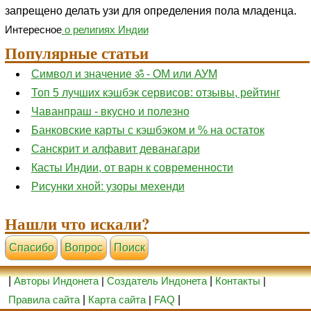
запрещено делать узи для определения пола младенца.
Интересное
о религиях Индии
Популярные статьи
Символ и значение ॐ - ОМ или АУМ
Топ 5 лучших кэшбэк сервисов: отзывы, рейтинг
Чаванпраш - вкусно и полезно
Банковские карты с кэшбэком и % на остаток
Санскрит и алфавит деванагари
Касты Индии, от варн к современности
Рисунки хной: узоры мехенди
Нашли что искали?
Cпасибо
Вопрос
Поиск
|
Авторы Индонета
|
Создатель Индонета
|
Контакты
|
Правила сайта
|
Карта сайта
|
FAQ
|