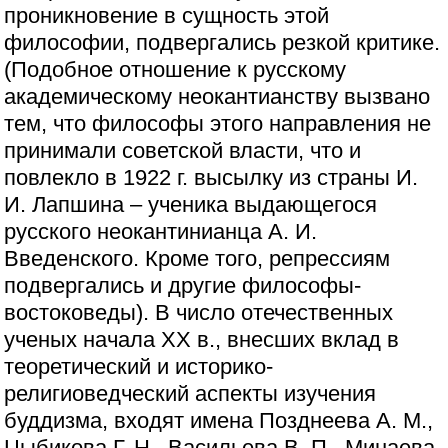
проникновение в сущность этой
философии, подвергались резкой критике.
(Подобное отношение к русскому
академическому неокантианству вызвано
тем, что философы этого направления не
принимали советской власти, что и
повлекло в 1922 г. высылку из страны И.
И. Лапшина – ученика выдающегося
русского неокантинианца А. И.
Введенского. Кроме того, репрессиям
подвергались и другие философы-
востоковеды). В число отечественных
ученых начала XX в., внесших вклад в
теоретический и историко-
религиоведческий аспекты изучения
буддизма, входят имена Позднеева А. М.,
Цыбикова Г. Н., Васильева В. П., Минаева