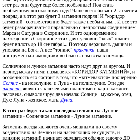
этот раз они будут еще более необычные! Под стать
необычному високосному году! Чаще всего бывает 2 затмения
подряд, а в этот раз будет 3 затмения подряд! И "коридор
затмений" соответственно будет также необычным... И все это
будет разворачиваться параллельно с непростым соединением
Марса и Сатурна в Скорпионе. И это одновременное
нахождение в Скорпионе этих двух условно "злых" планет
будет вплоть до 18 сентября!... Поэтому держимся, дышим и
уповаем на Бога. А все "тонкие"
практики
, наши
инструменты-помощники во благо - нам всем в помощь.
Солнечное и лунное затмения часто идут друг за другом. И
период между ними называется «КОРИДОР ЗАТМЕНИЙ», и
особенность его состоит в том, что «затмеваются» поочередно
Солнце
- на новолуние, и Луна - на полнолуние. Эти две
планеты
являются ключевыми планетами в карте каждого
человека, символизируя два начала: Солнце - мужское, отец,
Дух; Луна - женское, мать,
Душа
.
В этот раз будет такая последовательность:
Лунное
затмение - Солнечное затмение - Лунное затмение.
Затмения всегда являются очень мощными по своему
воздействию на Землю и на населяющих ее существ, и
влияние затмений начинает ощущаться обычно задолго ДО