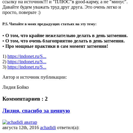
ссылку на источник!!! и "ПЛЮС"в good-карму, а не "минус".
Давайте будем уважать труд друг друга. Это очень легко и
просто, поверьте :)
P.S. Читайте в моих предыдущих статьях на эту тему:
•
О том, что крайне нежелательно делать в день затмения.
•
О том, что очень благоприятно делать в день затмения.
•
Про мощные практики в сам момент затмения!
1)
https://indonet.ru/S...
2)
https://indonet.ru/S...
3)
https://indonet.ru/S...
Автор и источник публикации:
Лидия Бойко
Комментариев : 2
Лидия, спасибо за ценную
августа 12th, 2016
achadidi
ответил(а):