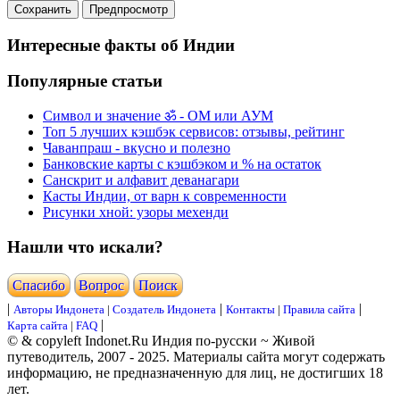
Интересные факты об Индии
Популярные статьи
Символ и значение ॐ - ОМ или АУМ
Топ 5 лучших кэшбэк сервисов: отзывы, рейтинг
Чаванпраш - вкусно и полезно
Банковские карты с кэшбэком и % на остаток
Санскрит и алфавит деванагари
Касты Индии, от варн к современности
Рисунки хной: узоры мехенди
Нашли что искали?
Cпасибо
Вопрос
Поиск
|
|
|
Авторы Индонета
|
Создатель Индонета
Контакты
|
Правила сайта
|
Карта сайта
|
FAQ
© & copyleft Indonet.Ru Индия по-русски ~ Живой
путеводитель, 2007 - 2025. Материалы сайта могут содержать
информацию, не предназначенную для лиц, не достигших 18
лет.