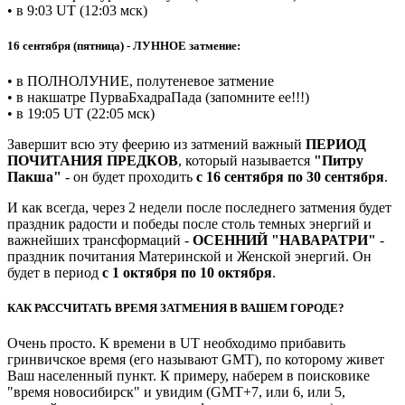
• в 9:03 UT (12:03 мск)
16 сентября (пятница) - ЛУННОЕ затмение:
• в ПОЛНОЛУНИЕ, полутеневое затмение
• в накшатре ПурваБхадраПада (запомните ее!!!)
• в 19:05 UT (22:05 мск)
Завершит всю эту феерию из затмений важный
ПЕРИОД
ПОЧИТАНИЯ ПРЕДКОВ
, который называется
"Питру
Пакша"
- он будет проходить
с 16 сентября по 30 сентября
.
И как всегда, через 2 недели после последнего затмения будет
праздник радости и победы после столь темных энергий и
важнейших трансформаций -
ОСЕННИЙ "НАВАРАТРИ"
-
праздник почитания Материнской и Женской энергий. Он
будет в период
с 1 октября по 10 октября
.
КАК РАССЧИТАТЬ ВРЕМЯ ЗАТМЕНИЯ В ВАШЕМ ГОРОДЕ?
Очень просто. К времени в UT необходимо прибавить
гринвичское время (его называют GMT), по которому живет
Ваш населенный пункт. К примеру, наберем в поисковике
"время новосибирск" и увидим (GMT+7, или 6, или 5,