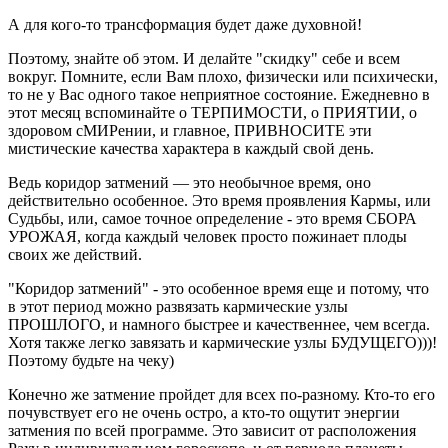
А для кого-то трансформация будет даже духовной!
Поэтому, знайте об этом. И делайте "скидку" себе и всем
вокруг. Помните, если Вам плохо, физически или психически,
то не у Вас одного такое неприятное состояние. Ежедневно в
этот месяц вспоминайте о ТЕРПИМОСТИ, о ПРИЯТИИ, о
здоровом сМИРении, и главное, ПРИВНОСИТЕ эти
мистические качества характера в каждый свой день.
Ведь коридор затмений — это необычное время, оно
действительно особенное. Это время проявления Кармы, или
Судьбы, или, самое точное определение - это время СБОРА
УРОЖАЯ, когда каждый человек просто пожинает плоды
своих же действий.
"Коридор затмений" - это особенное время еще и потому, что
в этот период можно развязать кармические узлы
ПРОШЛОГО, и намного быстрее и качественнее, чем всегда.
Хотя также легко завязать и кармические узлы БУДУЩЕГО)))!
Поэтому будьте на чеку)
Конечно же затмение пройдет для всех по-разному. Кто-то его
почувствует его не очень остро, а кто-то ощутит энергии
затмения по всей программе. Это зависит от расположения