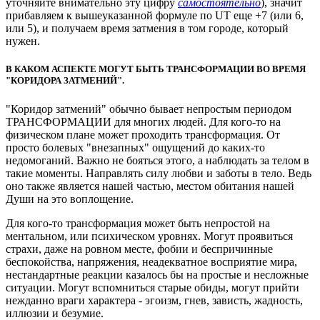
уточняйте внимательно эту цифру
самостоятельно
), значит
прибавляем к вышеуказанной формуле по UT еще +7 (или 6,
или 5), и получаем время затмения в том городе, который
нужен.
В КАКОМ АСПЕКТЕ МОГУТ БЫТЬ ТРАНСФОРМАЦИИ ВО ВРЕМЯ
"КОРИДОРА ЗАТМЕНИЙ".
"Коридор затмений" обычно бывает непростым периодом
ТРАНСФОРМАЦИИ для многих людей. Для кого-то на
физическом плане может проходить трансформация. От
просто болевых "внезапных" ощущений до каких-то
недомоганий. Важно не бояться этого, а наблюдать за телом в
такие моменты. Направлять силу любви и заботы в тело. Ведь
оно также является нашей частью, местом обитания нашей
Души на это воплощение.
Для кого-то трансформация может быть непростой на
ментальном, или психическом уровнях. Могут проявиться
страхи, даже на ровном месте, фобии и беспричинные
беспокойства, напряжения, неадекватное восприятие мира,
нестандартные реакции казалось бы на простые и несложные
ситуации. Могут вспомниться старые обиды, могут прийти
нежданно враги характера - эгоизм, гнев, зависть, жадность,
иллюзии и безумие.