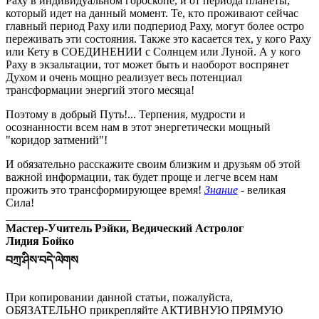
Раху в индивидуальном гороскопе, и от периода планеты,
который идет на данный момент. Те, кто проживают сейчас
главный период Раху или подпериод Раху, могут более остро
переживать эти состояния. Также это касается тех, у кого Раху
или Кету в СОЕДИНЕНИИ с Солнцем или Луной. А у кого
Раху в экзальтации, тот может быть и наоборот воспрянет
Духом и очень мощно реализует весь потенциал
трансформации энергий этого месяца!
Поэтому в добрый Путь!... Терпения, мудрости и
осознанности всем нам в этот энергетически мощный
"коридор затмений"!
И обязательно расскажите своим близким и друзьям об этой
важной информации, так будет проще и легче всем нам
прожить это трансформирующее время!
Знание
- великая
Сила!
______________________
Мастер-Учитель Рэйки, Ведический Астролог
Лидия Бойко
བཀྲ་ཤིས་བདེ་ལེགས
При копировании данной статьи, пожалуйста,
ОБЯЗАТЕЛЬНО прикрепляйте АКТИВНУЮ ПРЯМУЮ