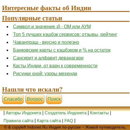
Интересные факты об Индии
Популярные статьи
Символ и значение ॐ - ОМ или АУМ
Топ 5 лучших кэшбэк сервисов: отзывы, рейтинг
Чаванпраш - вкусно и полезно
Банковские карты с кэшбэком и % на остаток
Санскрит и алфавит деванагари
Касты Индии, от варн к современности
Рисунки хной: узоры мехенди
Нашли что искали?
Cпасибо
Вопрос
Поиск
|
Авторы Индонета
|
Создатель Индонета
|
Контакты
|
Правила сайта
|
Карта сайта
|
FAQ
|
© & copyleft Indonet.Ru Индия по-русски ~ Живой путеводитель,