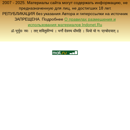
2007 - 2025. Материалы сайта могут содержать информацию, не
предназначенную для лиц, не достигших 18 лет.
РЕПУБЛИКАЦИЯ без указания Автора и гиперссылки на источник
ЗАПРЕЩЕНА. Подробнее
О правилах размещения и
использования материалов Indonet.Ru
ॐ भूर्भुवः स्वः । तत् सवितुर्वरेण्यं । भर्गो देवस्य धीमहि । धियो यो नः प्रचोदयात् ॥