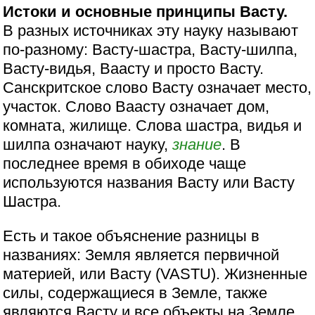
Истоки и основные принципы Васту.
В разных источниках эту науку называют
по-разному: Васту-шастра, Васту-шилпа,
Васту-видья, Ваасту и просто Васту.
Санскритское слово Васту означает место,
участок. Слово Ваасту означает дом,
комната, жилище. Слова шастра, видья и
шилпа означают науку,
знание
. В
последнее время в обиходе чаще
используются названия Васту или Васту
Шастра.
Есть и такое объяснение разницы в
названиях: Земля является первичной
материей, или Васту (VASTU). Жизненные
силы, содержащиеся в Земле, также
являются Васту и все объекты на Земле,