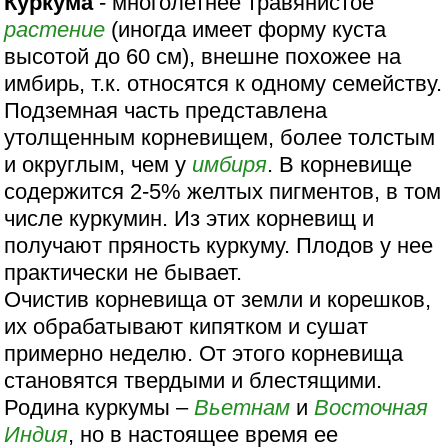
Куркума
- многолетнее травянистое
растение
(иногда имеет форму куста
высотой до 60 см), внешне похожее на
имбирь, т.к. относятся к одному семейству.
Подземная часть представлена
утолщенным корневищем, более толстым
и округлым, чем у
имбиря
. В корневище
содержится 2-5% желтых пигментов, в том
числе куркумин. Из этих корневищ и
получают пряность куркуму. Плодов у нее
практически не бывает.
Очистив корневища от земли и корешков,
их обрабатывают кипятком и сушат
примерно неделю. От этого корневища
становятся твердыми и блестящими.
Родина куркумы –
Вьетнам
и
Восточная
Индия
, но в настоящее время ее