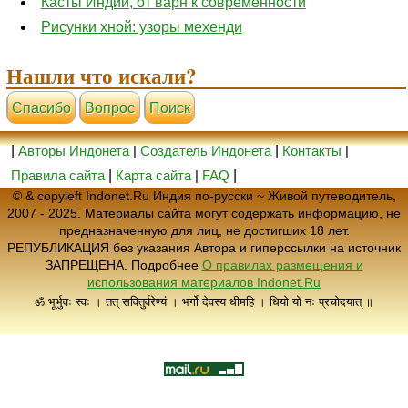
Касты Индии, от варн к современности
Рисунки хной: узоры мехенди
Нашли что искали?
Cпасибо
Вопрос
Поиск
|
Авторы Индонета
|
Создатель Индонета
|
Контакты
|
Правила сайта
|
Карта сайта
|
FAQ
|
© & copyleft Indonet.Ru Индия по-русски ~ Живой путеводитель,
2007 - 2025. Материалы сайта могут содержать информацию, не
предназначенную для лиц, не достигших 18 лет.
РЕПУБЛИКАЦИЯ без указания Автора и гиперссылки на источник
ЗАПРЕЩЕНА. Подробнее
О правилах размещения и
использования материалов Indonet.Ru
ॐ भूर्भुवः स्वः । तत् सवितुर्वरेण्यं । भर्गो देवस्य धीमहि । धियो यो नः प्रचोदयात् ॥