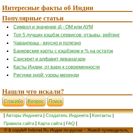
Интересные факты об Индии
Популярные статьи
Символ и значение ॐ - ОМ или АУМ
Топ 5 лучших кэшбэк сервисов: отзывы, рейтинг
Чаванпраш - вкусно и полезно
Банковские карты с кэшбэком и % на остаток
Санскрит и алфавит деванагари
Касты Индии, от варн к современности
Рисунки хной: узоры мехенди
Нашли что искали?
Cпасибо
Вопрос
Поиск
|
Авторы Индонета
|
Создатель Индонета
|
Контакты
|
Правила сайта
|
Карта сайта
|
FAQ
|
© & copyleft Indonet.Ru Индия по-русски ~ Живой путеводитель,