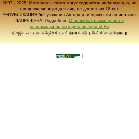
2007 - 2025. Материалы сайта могут содержать информацию, не
предназначенную для лиц, не достигших 18 лет.
РЕПУБЛИКАЦИЯ без указания Автора и гиперссылки на источник
ЗАПРЕЩЕНА. Подробнее
О правилах размещения и
использования материалов Indonet.Ru
ॐ भूर्भुवः स्वः । तत् सवितुर्वरेण्यं । भर्गो देवस्य धीमहि । धियो यो नः प्रचोदयात् ॥