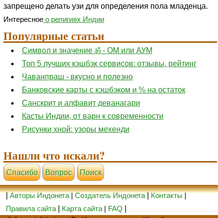
запрещено делать узи для определения пола младенца.
Интересное
о религиях Индии
Популярные статьи
Символ и значение ॐ - ОМ или АУМ
Топ 5 лучших кэшбэк сервисов: отзывы, рейтинг
Чаванпраш - вкусно и полезно
Банковские карты с кэшбэком и % на остаток
Санскрит и алфавит деванагари
Касты Индии, от варн к современности
Рисунки хной: узоры мехенди
Нашли что искали?
Cпасибо
Вопрос
Поиск
|
Авторы Индонета
|
Создатель Индонета
|
Контакты
|
Правила сайта
|
Карта сайта
|
FAQ
|