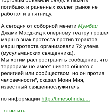
торговцы объявили бандх в память
погибших и раненных коллег, рынок не
работал и в пятницу.
А сегодня от соборной мечети
Мумбаи
Джами Масджид к оперному театру прошел
марш в знак протеста против терактов,
марш протеста организовали 72 улема
(мусульманских священника).
Мы хотим распространить сообщение, что
терроризм не имеет ничего общего с
религией или сообществом, но он против
человечности", сказал Моин Мия,
известный священнослужитель.
по информации
http://timesofindia....
ответить