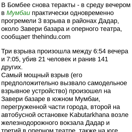
В Бомбее снова теракты - в среду вечером
в
Мумбаи
практически одновременно
прогремели 3 взрыва в районах Дадар,
около Завери базара и оперного театра,
сообщает thehindu.com
Три взрыва произошла между 6:54 вечера
и 7:05, убив 21 человек и ранив 141
других.
Самый мощный взрыв (его
предположительно вызвало самодельное
взрывное устройство) произошел на
Завери базаре в южном Мумбаи,
перегруженной части города, второй на
автобусной остановке Kabutarkhana возле
железнодорожного вокзала Дадар и
третий в оперном театре, также на юге