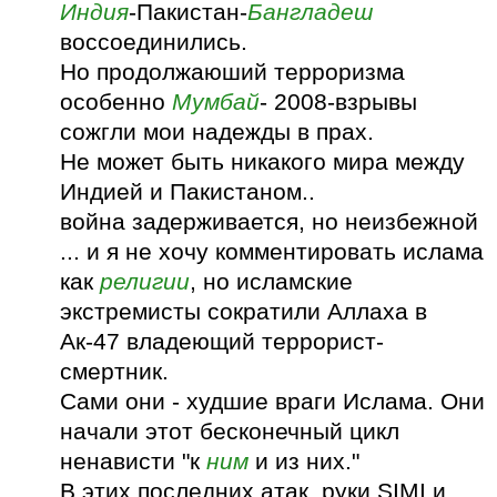
Индия
-Пакистан-
Бангладеш
воссоединились.
Но продолжаюший терроризма
особенно
Мумбай
- 2008-взрывы
сожгли мои надежды в прах.
Не может быть никакого мира между
Индией и Пакистаном..
война задерживается, но неизбежной
... и я не хочу комментировать ислама
как
религии
, но исламские
экстремисты сократили Аллаха в
Ак-47 владеющий террорист-
смертник.
Сами они - худшие враги Ислама. Они
начали этот бесконечный цикл
ненависти "к
ним
и из них."
В этих последних атак, руки SIMI и