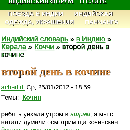
ИНДИЙСКИЙ ФОРУМ
О САЙТЕ
ПОЕЗДА В ИНДИИ
ИНДИЙСКАЯ
ОДЕЖДА, УКРАШЕНИЯ
ПАНЧАНГА
Индийский словарь
»
в Индию
»
Керала
»
Коччи
» второй день в
кочине
второй день в кочине
achadidi
Ср, 25/01/2012 - 18:59
Темы:
Кочин
ребята уехали утром в
ашрам
, а мы с
натали думали осмотрим ща кочинские
достопримечательности
...