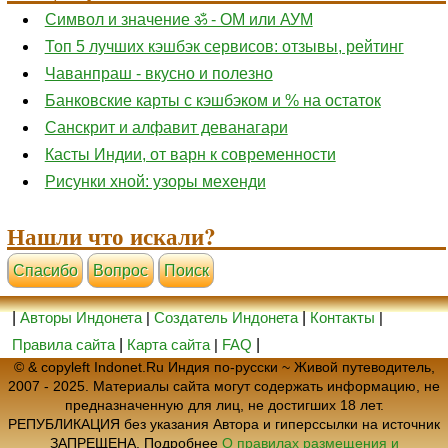
Символ и значение ॐ - ОМ или АУМ
Топ 5 лучших кэшбэк сервисов: отзывы, рейтинг
Чаванпраш - вкусно и полезно
Банковские карты с кэшбэком и % на остаток
Санскрит и алфавит деванагари
Касты Индии, от варн к современности
Рисунки хной: узоры мехенди
Нашли что искали?
Cпасибо
Вопрос
Поиск
|
Авторы Индонета
|
Создатель Индонета
|
Контакты
|
Правила сайта
|
Карта сайта
|
FAQ
|
© & copyleft Indonet.Ru Индия по-русски ~ Живой путеводитель,
2007 - 2025. Материалы сайта могут содержать информацию, не
предназначенную для лиц, не достигших 18 лет.
РЕПУБЛИКАЦИЯ без указания Автора и гиперссылки на источник
ЗАПРЕЩЕНА. Подробнее
О правилах размещения и