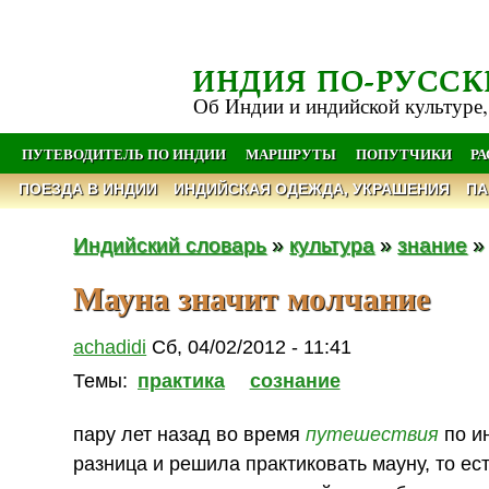
ИНДИЯ ПО-РУССК
Об Индии и индийской культуре,
ПУТЕВОДИТЕЛЬ ПО ИНДИИ
МАРШРУТЫ
ПОПУТЧИКИ
Р
ПОЕЗДА В ИНДИИ
ИНДИЙСКАЯ ОДЕЖДА, УКРАШЕНИЯ
ПА
Индийский словарь
»
культура
»
знание
Мауна значит молчание
achadidi
Сб, 04/02/2012 - 11:41
Темы:
практика
сознание
пару лет назад во время
путешествия
по ин
разница и решила практиковать мауну, то ес