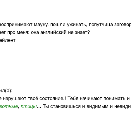
оспринимают мауну, пошли ужинать, попутчица загово
т про меня: она английский не знает?
сайлент
ил(а):
 нарушают твоё состояние.! Тебя начинают понимать и
вотные
,
птицы
... Ты становишься и видимым и невид