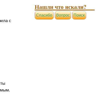
Нашли что искали?
Cпасибо
Вопрос
Поиск
рила с
 ты
имым.