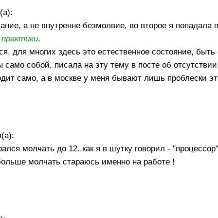
(а):
ние, а не внутренне безмолвие, во второе я попадала 
к
практики
.
я, для многих здесь это естественное состояние, быть
ы само собой, писала на эту тему в посте об отсутствии
одит само, а в москве у меня бывают лишь проблески эт
(а):
ался молчать до 12..как я в шутку говорил - "процессор
о больше молчать стараюсь именно на работе !