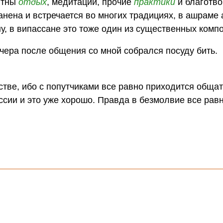
иятны
отдых
, медитации, прочие
практики
и благотво
нена и встречается во многих традициях, в ашраме
у, в випассане это тоже один из существенных комп
вчера после общения со мной собрался посуду бить.
тве, ибо с попутчиками все равно приходится общать
ссии и это уже хорошо. Правда в безмолвие все равн