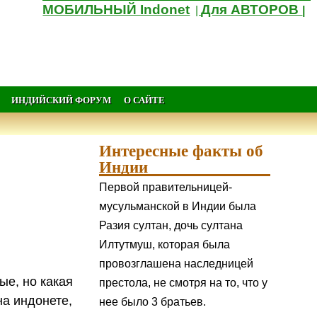
МОБИЛЬНЫЙ Indonet
Для АВТОРОВ
|
|
ИНДИЙСКИЙ ФОРУМ
О САЙТЕ
Интересные факты об
Индии
Первой правительницей-
мусульманской в Индии была
Разия султан, дочь султана
Илтутмуш, которая была
провозглашена наследницей
ые, но какая
престола, не смотря на то, что у
на индонете,
нее было 3 братьев.