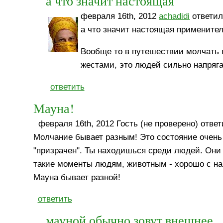
а что значит настоящая
февраля 16th, 2012
achadidi
ответил
а что значит настоящая применител
Вообще то в путешествии молчать 
жестами, это людей сильно напряга
ответить
Мауна!
февраля 16th, 2012 Гость (не проверено) ответ
Молчание бывает разным! Это состояние очень 
"призрачен". Ты находишься среди людей. Они н
такие моменты людям, животным - хорошо с на
Мауна бывает разной!
ответить
мауной обычно зовут внешнее