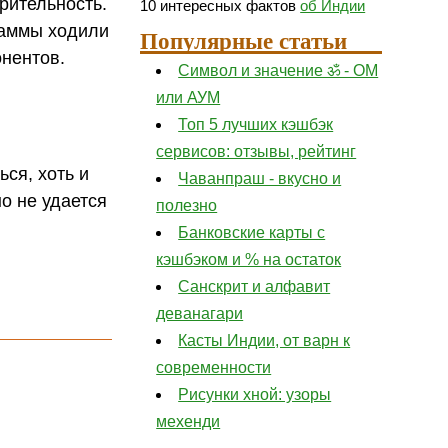
рительность.
10 интересных фактов
об Индии
 аммы ходили
Популярные статьи
онентов.
Символ и значение ॐ - ОМ
или АУМ
Топ 5 лучших кэшбэк
сервисов: отзывы, рейтинг
ся, хоть и
Чаванпраш - вкусно и
о не удается
полезно
Банковские карты с
кэшбэком и % на остаток
Санскрит и алфавит
деванагари
Касты Индии, от варн к
современности
Рисунки хной: узоры
мехенди