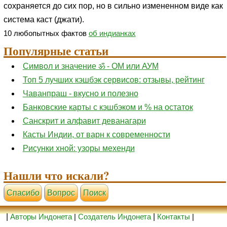
сохраняется до сих пор, но в сильно измененном виде как
система каст (джати).
10 любопытных фактов
об индианках
Популярные статьи
Символ и значение ॐ - ОМ или АУМ
Топ 5 лучших кэшбэк сервисов: отзывы, рейтинг
Чаванпраш - вкусно и полезно
Банковские карты с кэшбэком и % на остаток
Санскрит и алфавит деванагари
Касты Индии, от варн к современности
Рисунки хной: узоры мехенди
Нашли что искали?
Cпасибо
Вопрос
Поиск
|
Авторы Индонета
|
Создатель Индонета
|
Контакты
|