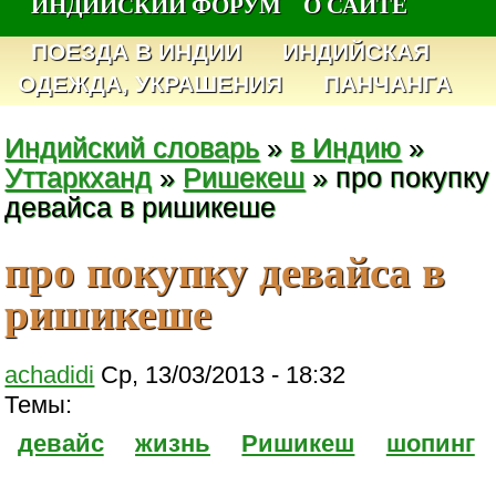
ИНДИЙСКИЙ ФОРУМ
О САЙТЕ
ПОЕЗДА В ИНДИИ
ИНДИЙСКАЯ
ОДЕЖДА, УКРАШЕНИЯ
ПАНЧАНГА
Индийский словарь
»
в Индию
»
Уттаркханд
»
Ришекеш
» про покупку
девайса в ришикеше
про покупку девайса в
ришикеше
achadidi
Ср, 13/03/2013 - 18:32
Темы:
девайс
жизнь
Ришикеш
шопинг