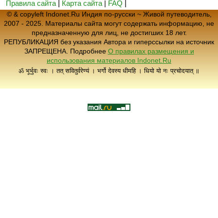
Правила сайта
|
Карта сайта
|
FAQ
|
© & copyleft Indonet.Ru Индия по-русски ~ Живой путеводитель,
2007 - 2025. Материалы сайта могут содержать информацию, не
предназначенную для лиц, не достигших 18 лет.
РЕПУБЛИКАЦИЯ без указания Автора и гиперссылки на источник
ЗАПРЕЩЕНА. Подробнее
О правилах размещения и
использования материалов Indonet.Ru
ॐ भूर्भुवः स्वः । तत् सवितुर्वरेण्यं । भर्गो देवस्य धीमहि । धियो यो नः प्रचोदयात् ॥