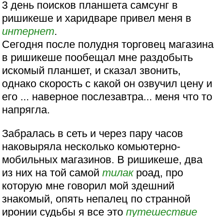
3 день поисков планшета самсунг в
ришикеше и харидваре привел меня в
интернет
.
Сегодня после полудня торговец магазина
в ришикеше пообещал мне раздобыть
искомый планшет, и сказал звонить,
однако скорость с какой он озвучил цену и
его ... наверное послезавтра... меня что то
напрягла.
Забралась в сеть и через пару часов
наковыряла несколько комьютерно-
мобильных магазинов. В ришикеше, два
из них на той самой
тилак
роад, про
которую мне говорил мой здешний
знакомый, опять непалец по странной
иронии судьбы я все это
путешествие