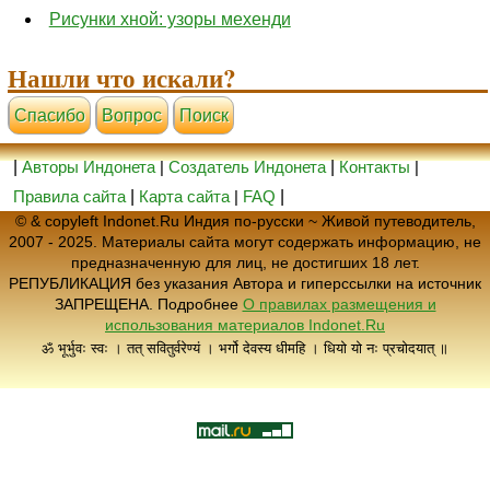
Рисунки хной: узоры мехенди
Нашли что искали?
Cпасибо
Вопрос
Поиск
|
Авторы Индонета
|
Создатель Индонета
|
Контакты
|
Правила сайта
|
Карта сайта
|
FAQ
|
© & copyleft Indonet.Ru Индия по-русски ~ Живой путеводитель,
2007 - 2025. Материалы сайта могут содержать информацию, не
предназначенную для лиц, не достигших 18 лет.
РЕПУБЛИКАЦИЯ без указания Автора и гиперссылки на источник
ЗАПРЕЩЕНА. Подробнее
О правилах размещения и
использования материалов Indonet.Ru
ॐ भूर्भुवः स्वः । तत् सवितुर्वरेण्यं । भर्गो देवस्य धीमहि । धियो यो नः प्रचोदयात् ॥